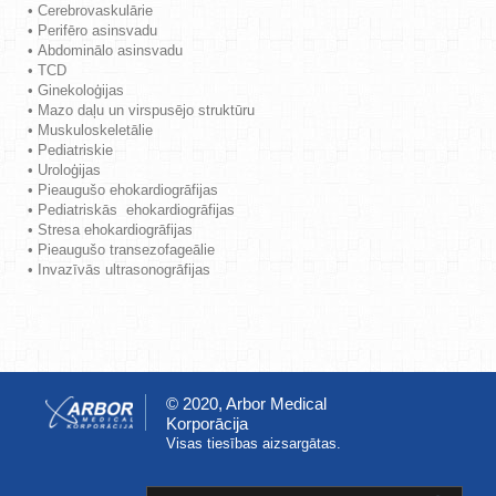
•
Cerebrovas
kulārie
•
Perifēro asinsvadu
•
Abdominālo asinsvadu
•
TCD
•
Ginekoloģijas
•
Mazo daļu un virspusējo struktūru
•
M
uskuloskeletālie
•
Pediatriskie
• Uroloģijas
•
Pieaugušo
ehokardiogrāfijas
•
Pediatriskās
ehokardiogrāfijas
•
Stresa
ehokardiogrāfijas
•
Pieaugušo
transezofageālie
•
Invazīvās ultrasonogrāfijas
© 2020, Arbor Medical
Korporācija
Visas tiesības aizsargātas.