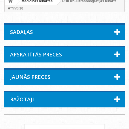
Medicīnas iekārtas
PHILIPS ultrasonogrāfijas iekārta
Affiniti 30
SADAĻAS
APSKATĪTĀS PRECES
JAUNĀS PRECES
RAŽOTĀJI