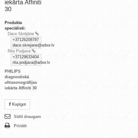
iekārta Affiniti
30
Produkta
speciālisti:
Dace Skrējāne
+37126208787
dace.skrejane@arbor.lv
Rita Podjava
+37129633404
rita.podjava@arbor.lv
PHILIPS
diagnostiskā
ultrasonogrāfijas
iekārta Affiniti 30
Kopīgot
Sūtīt draugam
Printēt