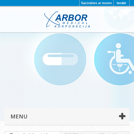
Sazināties ar mums
Ienākt
AKTUALITĀTES
PAR MUMS
PROJEKTI
KONTAKTI
REKVIZĪTI
PRIVĀTUMA POLITIKA
MENU