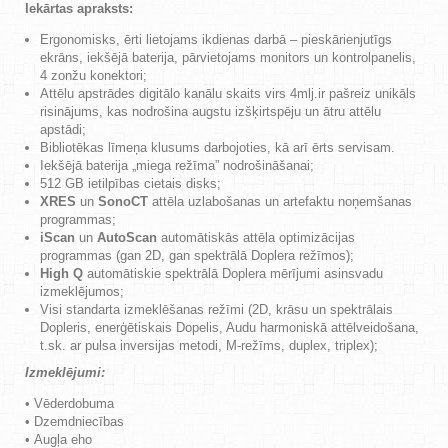
Iekārtas apraksts:
Ergonomisks, ērti lietojams ikdienas darbā – pieskārienjutīgs
ekrāns, iekšējā baterija, pārvietojams monitors un kontrolpanelis,
4 zonžu konektori;
Attēlu apstrādes digitālo kanālu skaits virs 4mlj.ir pašreiz unikāls
risinājums, kas nodrošina augstu izšķirtspēju un ātru attēlu
apstādi;
Bibliotēkas līmeņa klusums darbojoties, kā arī ērts servisam.
Iekšējā baterija „miega režīma” nodrošināšanai;
512 GB ietilpības cietais disks;
XRES
un
SonoCT
attēla uzlabošanas un artefaktu noņemšanas
programmas;
iScan
un
AutoScan
automātiskās attēla optimizācijas
programmas (gan 2D, gan spektrālā Doplera režīmos);
High Q
automātiskie spektrālā Doplera mērījumi asinsvadu
izmeklējumos;
Visi standarta izmeklēšanas režīmi (2D, krāsu un spektrālais
Dopleris, enerģētiskais Dopelis, Audu harmoniskā attēlveidošana,
t.sk. ar pulsa inversijas metodi, M-režīms, duplex, triplex);
Izmeklējumi:
•
Vēderdobuma
•
Dzemdniecības
•
Augļa
eho