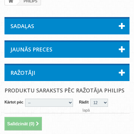
PHILIPS
SADAĻAS
JAUNĀS PRECES
RAŽOTĀJI
PRODUKTU SARAKSTS PĒC RAŽOTĀJA PHILIPS
Kārtot pēc
Rādīt
lapā
Salīdzināt (
0
)