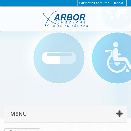
Sazināties ar mums
Ienākt
AKTUALITĀTES
PAR MUMS
PROJEKTI
KONTAKTI
REKVIZĪTI
PRIVĀTUMA POLITIKA
MENU