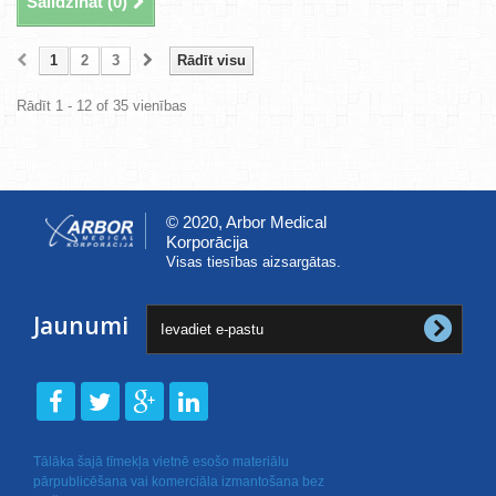
Salīdzināt (
0
)
1
2
3
Rādīt visu
Rādīt 1 - 12 of 35 vienības
© 2020, Arbor Medical
Korporācija
Visas tiesības aizsargātas.
Jaunumi
Tālāka šajā tīmekļa vietnē esošo materiālu
pārpublicēšana vai komerciāla izmantošana bez