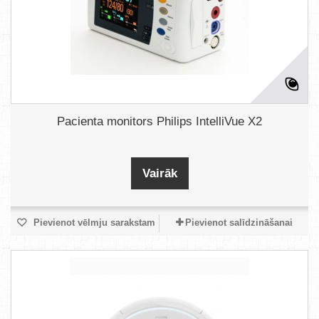
Pacienta monitors Philips IntelliVue X2
Vairāk
Pievienot vēlmju sarakstam
Pievienot salīdzināšanai