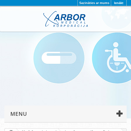
Sazināties ar mums
Ienākt
AKTUALITĀTES
PAR MUMS
PROJEKTI
KONTAKTI
REKVIZĪTI
PRIVĀTUMA POLITIKA
MENU