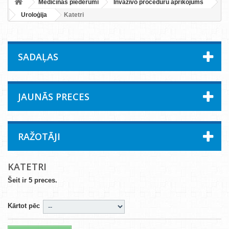
Medicīnas piederumi
Invazīvo procedūru aprīkojums
Uroloģija
Katetri
SADAĻAS
JAUNĀS PRECES
RAŽOTĀJI
KATETRI
Šeit ir 5 preces.
Kārtot pēc