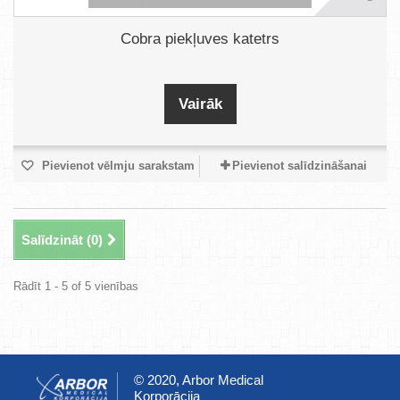
Cobra piekļuves katetrs
Vairāk
Pievienot vēlmju sarakstam
Pievienot salīdzināšanai
Salīdzināt (
0
)
Rādīt 1 - 5 of 5 vienības
© 2020, Arbor Medical
Korporācija