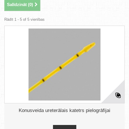
Salīdzināt (
0
)
Rādīt 1 - 5 of 5 vienības
Konusveida ureterālais katetrs pielogrāfijai