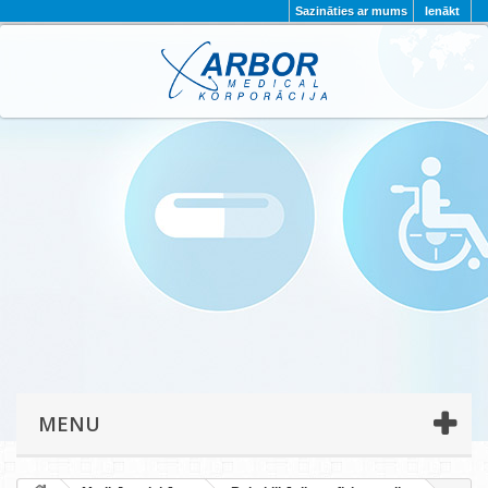
Sazināties ar mums
Ienākt
AKTUALITĀTES
PAR MUMS
PROJEKTI
KONTAKTI
REKVIZĪTI
PRIVĀTUMA POLITIKA
MENU