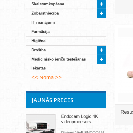
Skaistumkopšana
Zobārstniecība
IT risinājumi
Farmācija
Higiēna
Drošība
Medicīnisko ierīču testēšanas
iekārtas
Noma
JAUNĀS PRECES
Resu
Endocam Logic 4K
videoprocesors
Richard Wolf ENDOCAM