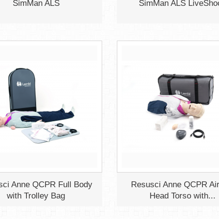
SimMan ALS
SimMan ALS LiveSho
sci Anne QCPR Full Body
Resusci Anne QCPR Ai
with Trolley Bag
Head Torso with...