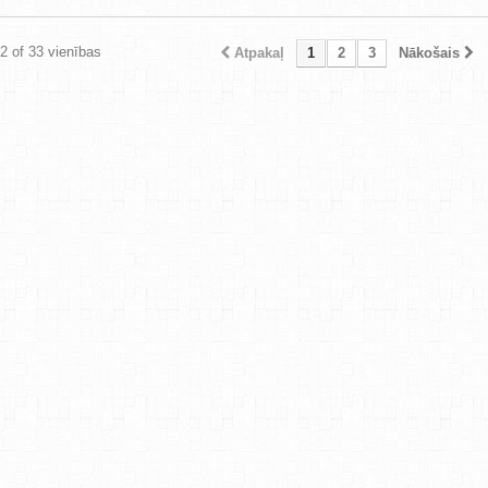
12 of 33 vienības
Atpakaļ
1
2
3
Nākošais