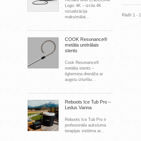
Logic 4K – izcila 4K
vizualizācija
Rādīt 1 - 
maksimālai...
COOK Resonance®
metāla uretrālais
stents
Cook Resonance®
metālia stents –
ilgtermiņa drenāža ar
augstu izturību...
Reboots Ice Tub Pro –
Ledus Vanna
Reboots Ice Tub Pro ir
profesionāla aukstuma
terapijas sistēma ar...