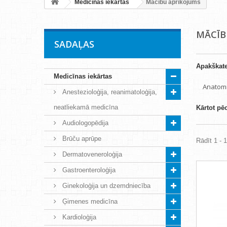
Medicīnas iekārtas
Mācību aprīkojums
MĀCĪB
SADAĻAS
Apakškate
Medicīnas iekārtas
Anatomi
Anestezioloģija, reanimatoloģija,
neatliekamā medicīna
Kārtot pē
Audiologopēdija
Brūču aprūpe
Rādīt 1 - 
Dermatoveneroloģija
Gastroenteroloģija
Ginekoloģija un dzemdniecība
Ģimenes medicīna
Kardioloģija