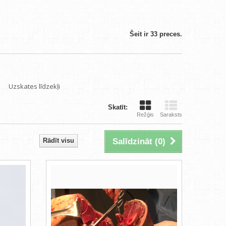
Šeit ir 33 preces.
Uzskates līdzekļi
Skatīt:
Režģis
Saraksts
Rādīt visu
Salīdzināt (
0
)