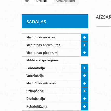
Drošība
Aizsargkoferi
AIZSA
SADAĻAS
Medicīnas iekārtas
Medicīnas aprīkojums
Medicīnas piederumi
Militārais aprīkojums
Laboratorija
Veterinārija
Medicīnas mēbeles
Uzkopšana
Dezinfekcija
Rehabilitācija