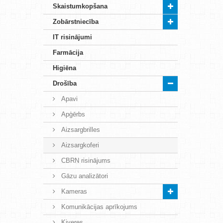
Skaistumkopšana
Zobārstniecība
IT risinājumi
Farmācija
Higiēna
Drošība
Apavi
Apģērbs
Aizsargbrilles
Aizsargkoferi
CBRN risinājums
Gāzu analizātori
Kameras
Komunikācijas aprīkojums
Ķiveres