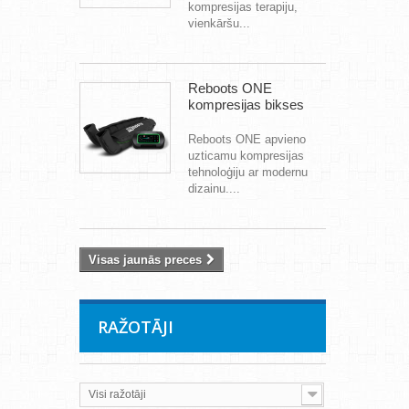
kompresijas terapiju,
vienkāršu...
Reboots ONE
kompresijas bikses
Reboots ONE apvieno
uzticamu kompresijas
tehnoloģiju ar modernu
dizainu....
Visas jaunās preces
RAŽOTĀJI
Visi ražotāji