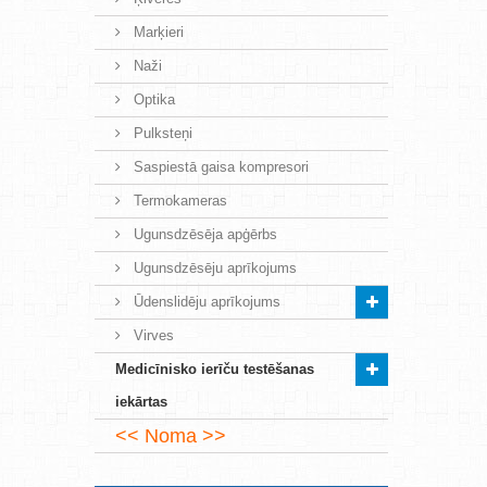
Marķieri
Naži
Optika
Pulksteņi
Saspiestā gaisa kompresori
Termokameras
Ugunsdzēsēja apģērbs
Ugunsdzēsēju aprīkojums
Ūdenslidēju aprīkojums
Virves
Medicīnisko ierīču testēšanas
iekārtas
Noma