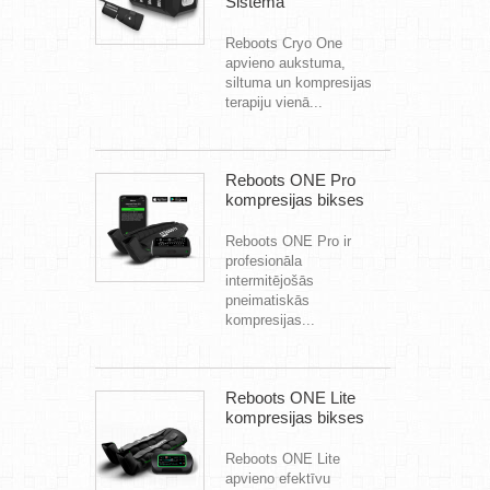
Sistēma
Reboots Cryo One
apvieno aukstuma,
siltuma un kompresijas
terapiju vienā...
Reboots ONE Pro
kompresijas bikses
Reboots ONE Pro ir
profesionāla
intermitējošās
pneimatiskās
kompresijas...
Reboots ONE Lite
kompresijas bikses
Reboots ONE Lite
apvieno efektīvu