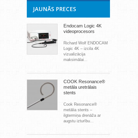
JAUNĀS PRECES
Endocam Logic 4K
videoprocesors
Richard Wolf ENDOCAM
Logic 4K – izcila 4K
vizualizācija
maksimālai...
COOK Resonance®
metāla uretrālais
stents
Cook Resonance®
metālia stents –
ilgtermiņa drenāža ar
augstu izturību...