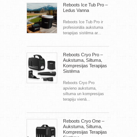
Reboots Ice Tub Pro –
Ledus Vanna
Reboots Ice Tub Pro ir
profesionāla aukstuma
terapijas sistēma ar...
Reboots Cryo Pro –
Aukstuma, Siltuma,
Kompresijas Terapijas
Sistēma
Reboots Cryo Pro
apvieno aukstuma,
siltuma un kompresijas
terapiju vienā...
Reboots Cryo One –
Aukstuma, Siltuma,
Kompresijas Terapijas