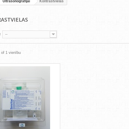
Ultrasonogrāfijai
Kontrastvielas
ASTVIELAS
c
--
 of 1 vienību