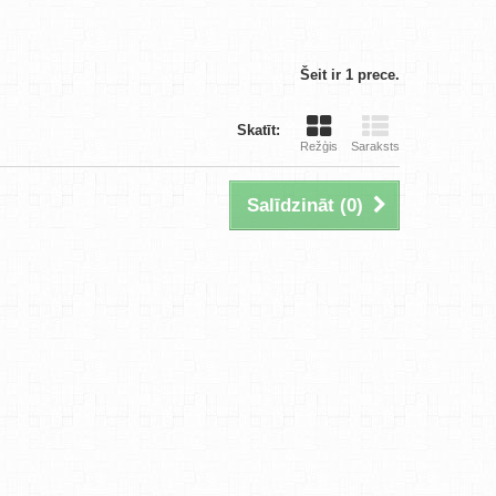
Šeit ir 1 prece.
Skatīt:
Režģis
Saraksts
Salīdzināt (
0
)