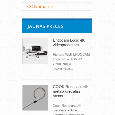
Noma
JAUNĀS PRECES
Endocam Logic 4K
videoprocesors
Richard Wolf ENDOCAM
Logic 4K – izcila 4K
vizualizācija
maksimālai...
COOK Resonance®
metāla uretrālais
stents
Cook Resonance®
metālia stents –
ilgtermiņa drenāža ar