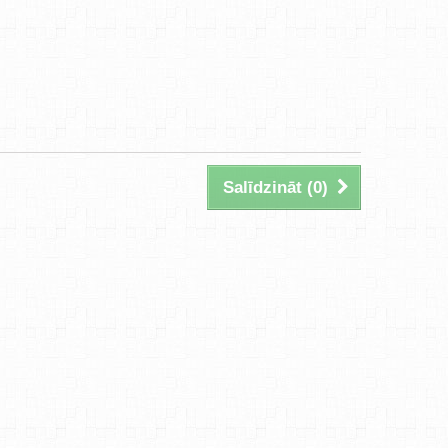
Salīdzināt (
0
)