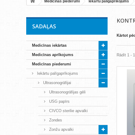
Medicīnas piederumi
Iekārtu palīgaprīkojums
KONTR
SADAĻAS
Kārtot pē
Medicīnas iekārtas
Medicīnas aprīkojums
Rādīt 1 - 1
Medicīnas piederumi
Iekārtu palīgaprīkojums
Ultrasonogrāfijai
Ultrasonogrāfijas gēli
USG papīrs
CIVCO sterilie apvalki
Zondes
Zonžu apvalki