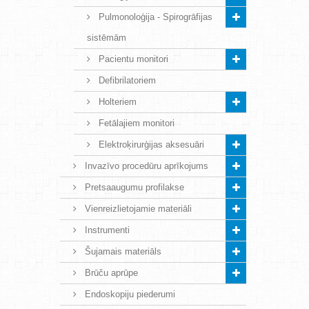
Pulmonoloģija - Spirogrāfijas
sistēmām
Pacientu monitori
Defibrilatoriem
Holteriem
Fetālajiem monitori
Elektroķirurģijas aksesuāri
Invazīvo procedūru aprīkojums
Pretsaaugumu profilakse
Vienreizlietojamie materiāli
Instrumenti
Šujamais materiāls
Brūču aprūpe
Endoskopiju piederumi