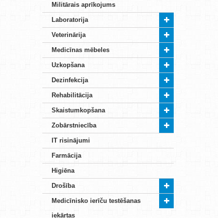
Militārais aprīkojums
Laboratorija
Veterinārija
Medicīnas mēbeles
Uzkopšana
Dezinfekcija
Rehabilitācija
Skaistumkopšana
Zobārstniecība
IT risinājumi
Farmācija
Higiēna
Drošība
Medicīnisko ierīču testēšanas
iekārtas