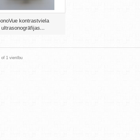
onoVue kontrastviela
ultrasonogrāfijas...
 of 1 vienību