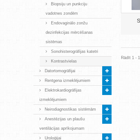
Biopsiju un punkciju
vadotnes zondēm
S
Endovaginālo zonžu
dezinfekcijas mērcēšanas
sistēmas
Sonohisterogrāfijas katetri
Rādīt 1 - 1
Kontrastvielas
Datortomogrāfijai
Rentgena izmeklējumiem
Elektrokardiogrāfijas
izmeklējumiem
Neirodiagnostikas sistēmām
Anestēzijas un plaušu
ventilācijas aprīkojumam
Uroloģijai