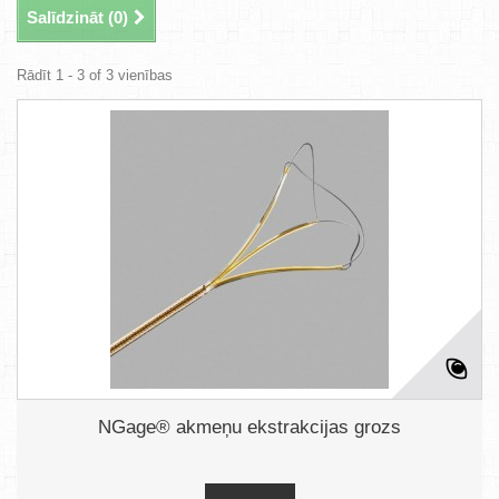
Salīdzināt (
0
)
Rādīt 1 - 3 of 3 vienības
NGage® akmeņu ekstrakcijas grozs