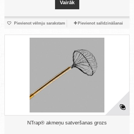
Vairāk
Pievienot vēlmju sarakstam
Pievienot salīdzināšanai
NTrap® akmeņu satveršanas grozs