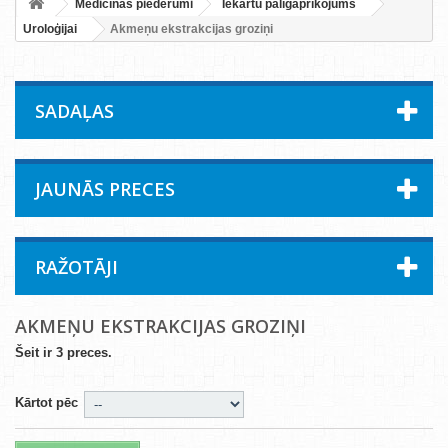
Medicīnas piederumi
Iekārtu palīgaprīkojums
Uroloģijai
Akmeņu ekstrakcijas groziņi
SADAĻAS
JAUNĀS PRECES
RAŽOTĀJI
AKMEŅU EKSTRAKCIJAS GROZIŅI
Šeit ir 3 preces.
Kārtot pēc