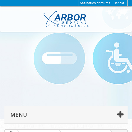
Sazināties ar mums
Ienākt
AKTUALITĀTES
PAR MUMS
PROJEKTI
KONTAKTI
REKVIZĪTI
PRIVĀTUMA POLITIKA
MENU