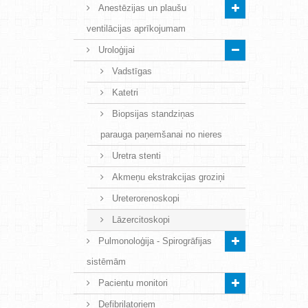
Anestēzijas un plaušu
ventilācijas aprīkojumam
Uroloģijai
Vadstīgas
Katetri
Biopsijas standziņas
parauga paņemšanai no nieres
Uretra stenti
Akmeņu ekstrakcijas groziņi
Ureterorenoskopi
Lāzercitoskopi
Pulmonoloģija - Spirogrāfijas
sistēmām
Pacientu monitori
Defibrilatoriem