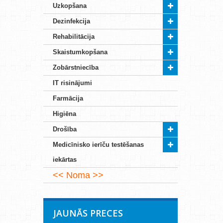
Uzkopšana
Dezinfekcija
Rehabilitācija
Skaistumkopšana
Zobārstniecība
IT risinājumi
Farmācija
Higiēna
Drošība
Medicīnisko ierīču testēšanas
iekārtas
Noma
JAUNĀS PRECES