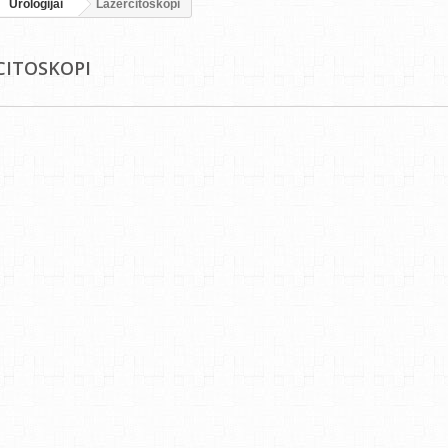
Uroloģijai
Lāzercitoskopi
CITOSKOPI