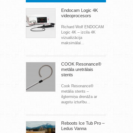
Endocam Logic 4K
videoprocesors
Richard Wolf ENDOCAM
Logic 4K – izcila 4K
vizualizācija
maksimālai...
COOK Resonance®
metāla uretrālais
stents
Cook Resonance®
metālia stents –
ilgtermiņa drenāža ar
augstu izturību...
Reboots Ice Tub Pro –
Ledus Vanna