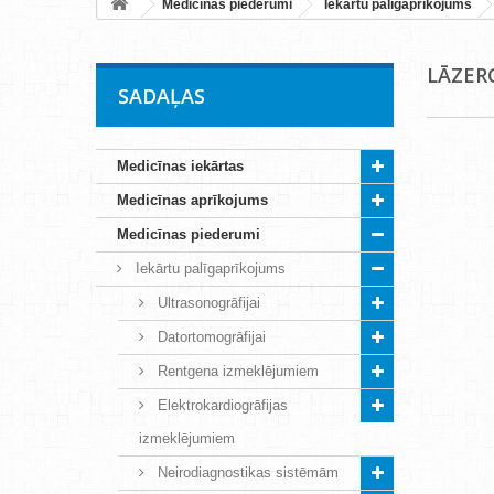
Medicīnas piederumi
Iekārtu palīgaprīkojums
LĀZER
SADAĻAS
Medicīnas iekārtas
Medicīnas aprīkojums
Medicīnas piederumi
Iekārtu palīgaprīkojums
Ultrasonogrāfijai
Datortomogrāfijai
Rentgena izmeklējumiem
Elektrokardiogrāfijas
izmeklējumiem
Neirodiagnostikas sistēmām