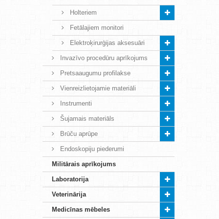
Holteriem
Fetālajiem monitori
Elektroķirurģijas aksesuāri
Invazīvo procedūru aprīkojums
Pretsaaugumu profilakse
Vienreizlietojamie materiāli
Instrumenti
Šujamais materiāls
Brūču aprūpe
Endoskopiju piederumi
Militārais aprīkojums
Laboratorija
Veterinārija
Medicīnas mēbeles