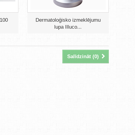
1100
Dermatoloģisko izmeklējumu
)
lupa Illuco...
Salīdzināt (
0
)