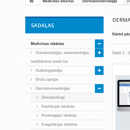
Medicīnas iekārtas
Dermatoveneroloģija
D
DERM
SADAĻAS
Kārtot pē
Medicīnas iekārtas
Anestezioloģija, reanimatoloģija,
Rādīt 1 - 
neatliekamā medicīna
Audiologopēdija
Brūču aprūpe
Dermatoveneroloģija
Dermatoskopi
Kavitācijas iekārtas
Krioterapijas iekārtas
Koagulācijas iekārtas