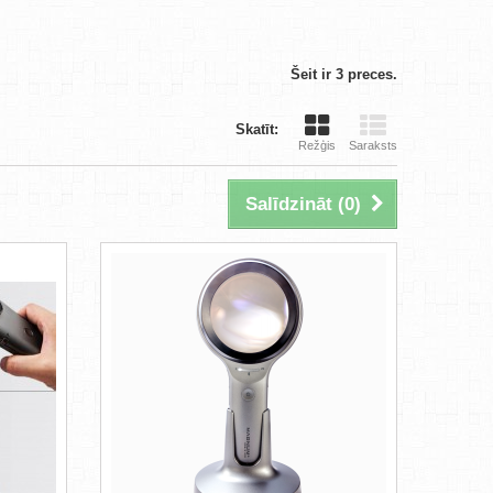
Šeit ir 3 preces.
Skatīt:
Režģis
Saraksts
Salīdzināt (
0
)