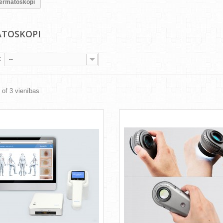
ermatoskopi
ATOSKOPI
c
--
3 of 3 vienības