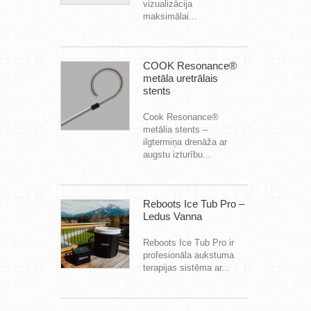
vizualizācija
maksimālai...
COOK Resonance®
metāla uretrālais
stents
Cook Resonance®
metālia stents –
ilgtermiņa drenāža ar
augstu izturību...
Reboots Ice Tub Pro –
Ledus Vanna
Reboots Ice Tub Pro ir
profesionāla aukstuma
terapijas sistēma ar...