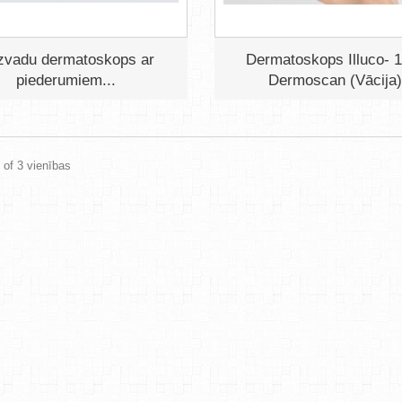
zvadu dermatoskops ar
Dermatoskops Illuco- 
piederumiem...
Dermoscan (Vācija
3 of 3 vienības