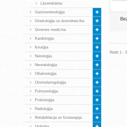
Lāzeriekārtas
Gastroenteroloģija
Be
Ginekoloģija un dzemdniecība
Ģimenes medicīna
Kardioloģija
Ķirurģija
Rādīt 1 - 
Neiroloģija
Neonataloģija
Oftalmoloģija
Otorinolaringoloģija
Pulmonoloģija
Proktoloģija
Radioloģija
Rehabilitācija un fizioterapija
Uroloģija