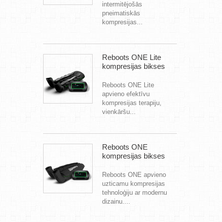
intermitējošās
pneimatiskās
kompresijas...
Reboots ONE Lite
kompresijas bikses
Reboots ONE Lite
apvieno efektīvu
kompresijas terapiju,
vienkāršu...
Reboots ONE
kompresijas bikses
Reboots ONE apvieno
uzticamu kompresijas
tehnoloģiju ar modernu
dizainu....