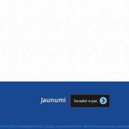
Jaunumi
 komerciāla izmantošana bez īpašas uzņēmuma Arbor Medical Korporācija rakstiskas