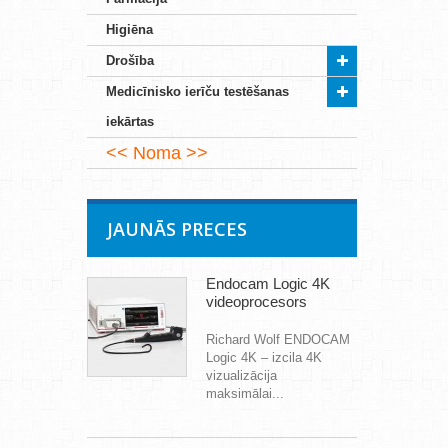
Higiēna
Drošība
Medicīnisko ierīču testēšanas
iekārtas
Noma
JAUNĀS PRECES
Endocam Logic 4K
videoprocesors
Richard Wolf ENDOCAM
Logic 4K – izcila 4K
vizualizācija
maksimālai...