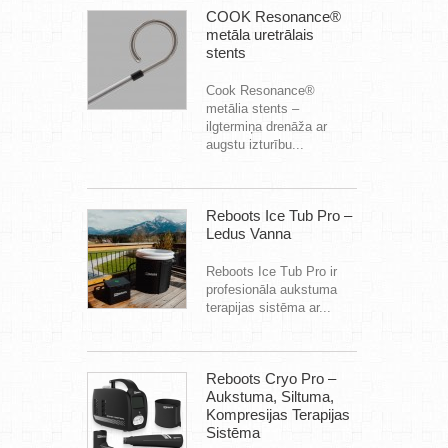
COOK Resonance®
metāla uretrālais
stents
Cook Resonance®
metālia stents –
ilgtermiņa drenāža ar
augstu izturību...
Reboots Ice Tub Pro –
Ledus Vanna
Reboots Ice Tub Pro ir
profesionāla aukstuma
terapijas sistēma ar...
Reboots Cryo Pro –
Aukstuma, Siltuma,
Kompresijas Terapijas
Sistēma