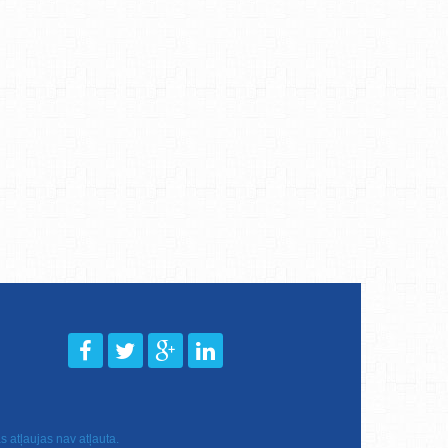
 atļaujas nav atļauta.