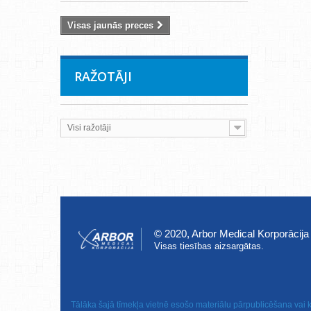
Visas jaunās preces
RAŽOTĀJI
Visi ražotāji
© 2020, Arbor Medical Korporācija
Visas tiesības aizsargātas.
Tālāka šajā tīmekļa vietnē esošo materiālu pārpublicēšana vai