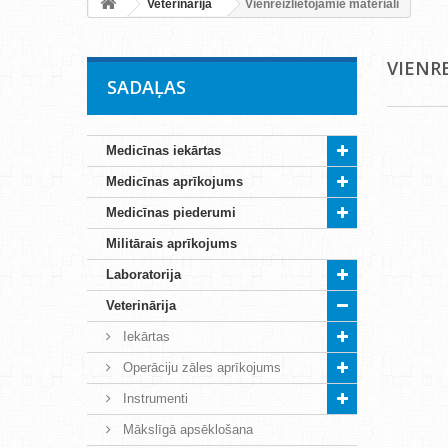
Veterinārija
Vienreizlietojamie materiāli
VIENR
SADAĻAS
Medicīnas iekārtas
Medicīnas aprīkojums
Medicīnas piederumi
Militārais aprīkojums
Laboratorija
Veterinārija
Iekārtas
Operāciju zāles aprīkojums
Instrumenti
Mākslīgā apsēklošana