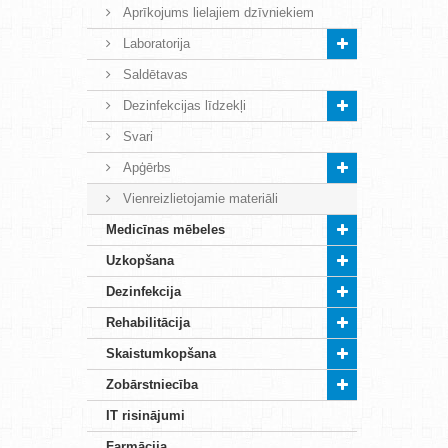
Aprīkojums lielajiem dzīvniekiem
Laboratorija
Saldētavas
Dezinfekcijas līdzekļi
Svari
Apģērbs
Vienreizlietojamie materiāli
Medicīnas mēbeles
Uzkopšana
Dezinfekcija
Rehabilitācija
Skaistumkopšana
Zobārstniecība
IT risinājumi
Farmācija