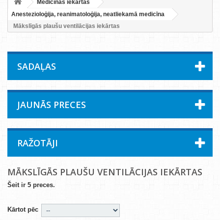
Medicīnas iekārtas
Anestezioloģija, reanimatoloģija, neatliekamā medicīna
Mākslīgās plaušu ventilācijas iekārtas
SADAĻAS
JAUNĀS PRECES
RAŽOTĀJI
MĀKSLĪGĀS PLAUŠU VENTILĀCIJAS IEKĀRTAS
Šeit ir 5 preces.
Kārtot pēc