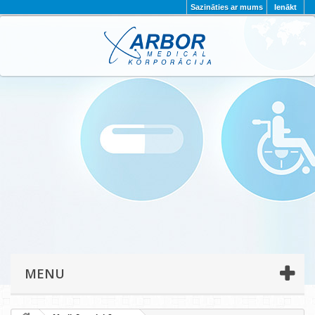
Sazināties ar mums
Ienākt
AKTUALITĀTES
PAR MUMS
PROJEKTI
KONTAKTI
REKVIZĪTI
PRIVĀTUMA POLITIKA
MENU