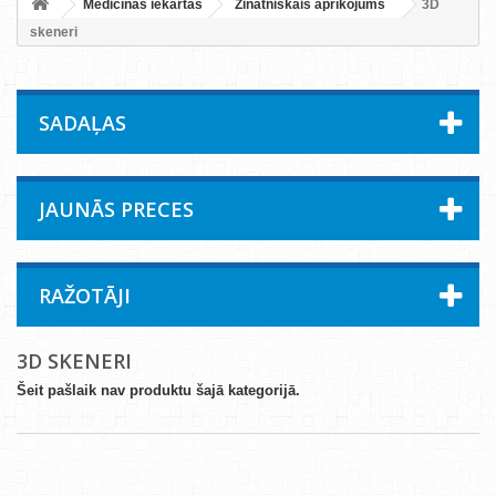
Medicīnas iekārtas
Zinātniskais aprīkojums
3D
skeneri
SADAĻAS
JAUNĀS PRECES
RAŽOTĀJI
3D SKENERI
Šeit pašlaik nav produktu šajā kategorijā.