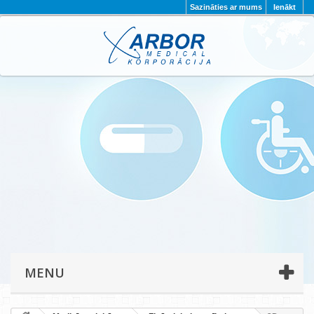
Sazināties ar mums
Ienākt
AKTUALITĀTES
PAR MUMS
PROJEKTI
KONTAKTI
REKVIZĪTI
PRIVĀTUMA POLITIKA
MENU