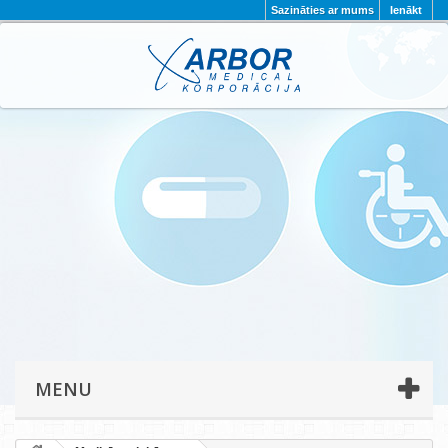
Sazināties ar mums
Ienākt
AKTUALITĀTES
PAR MUMS
PROJEKTI
KONTAKTI
REKVIZĪTI
PRIVĀTUMA POLITIKA
MENU