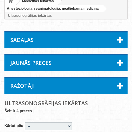
Medicīnas iekārtas
Anestezioloģija, reanimatoloģija, neatliekamā medicīna
Ultrasonogrāfijas iekārtas
SADAĻAS
JAUNĀS PRECES
RAŽOTĀJI
ULTRASONOGRĀFIJAS IEKĀRTAS
Šeit ir 4 preces.
Kārtot pēc