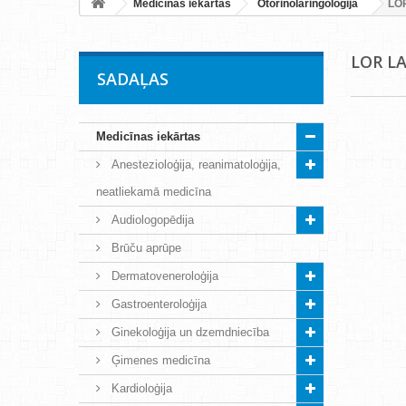
Medicīnas iekārtas
Otorinolaringoloģija
LO
LOR L
SADAĻAS
Medicīnas iekārtas
Anestezioloģija, reanimatoloģija,
neatliekamā medicīna
Audiologopēdija
Brūču aprūpe
Dermatoveneroloģija
Gastroenteroloģija
Ginekoloģija un dzemdniecība
Ģimenes medicīna
Kardioloģija