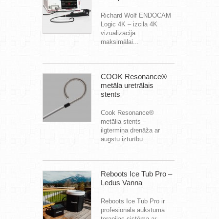
Richard Wolf ENDOCAM
Logic 4K – izcila 4K
vizualizācija
maksimālai...
COOK Resonance®
metāla uretrālais
stents
Cook Resonance®
metālia stents –
ilgtermiņa drenāža ar
augstu izturību...
Reboots Ice Tub Pro –
Ledus Vanna
Reboots Ice Tub Pro ir
profesionāla aukstuma
terapijas sistēma ar...