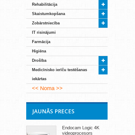
Rehabilitācija
Skaistumkopšana
Zobārstniecība
IT risinājumi
Farmācija
Higiēna
Drošība
Medicīnisko ierīču testēšanas
iekārtas
Noma
JAUNĀS PRECES
Endocam Logic 4K
videoprocesors