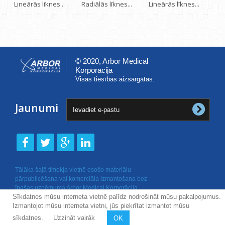
Lineārās līknes...
Radiālās līknes...
Lineārās līknes...
© 2020, Arbor Medical
Korporācija
Visas tiesības aizsargātas.
Jaunumi
Tālāka šajā tīmekļa vietnē esošo materiālu
pārpublicēšana vai komerciāla izmantošana bez
īpašas uzņēmuma Arbor Medical Korporācija
Sīkdatnes mūsu interneta vietnē palīdz nodrošināt mūsu pakalpojumus.
rakstiskas atļaujas nav atļauta.
Izmantojot mūsu interneta vietni, jūs piekrītat izmantot mūsu
sīkdatnes.
Uzzināt vairāk
OK