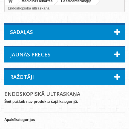
Medicīnas iekārtas
Gastroenteroloģija
Endoskopiskā ultraskaņa
SADAĻAS
JAUNĀS PRECES
RAŽOTĀJI
ENDOSKOPISKĀ ULTRASKAŅA
Šeit pašlaik nav produktu šajā kategorijā.
Apakškategorijas