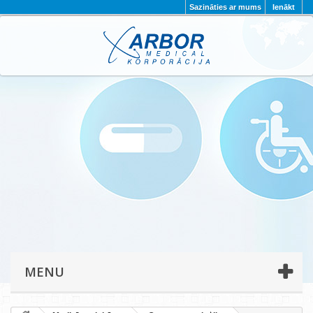
Sazināties ar mums
Ienākt
AKTUALITĀTES
PAR MUMS
PROJEKTI
KONTAKTI
REKVIZĪTI
PRIVĀTUMA POLITIKA
MENU