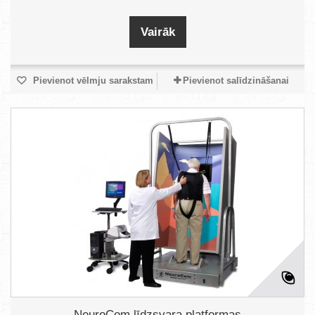
Vairāk
Pievienot vēlmju sarakstam
Pievienot salīdzināšanai
NeuroCom līdzsvara platformas