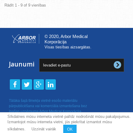
Rādīt 1 - 9 of 9 vienības
© 2020, Arbor Medical
Korporācija
Visas tiesības aizsargātas.
Jaunumi
Tālāka šajā tīmekļa vietnē esošo materiālu
pārpublicēšana vai komerciāla izmantošana bez
īpašas uzņēmuma Arbor Medical Korporācija
Sīkdatnes mūsu interneta vietnē palīdz nodrošināt mūsu pakalpojumus.
rakstiskas atļaujas nav atļauta.
Izmantojot mūsu interneta vietni, jūs piekrītat izmantot mūsu
sīkdatnes.
Uzzināt vairāk
OK