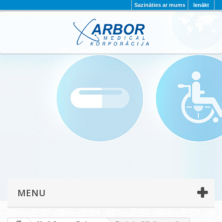
Sazināties ar mums
Ienākt
AKTUALITĀTES
PAR MUMS
PROJEKTI
KONTAKTI
REKVIZĪTI
PRIVĀTUMA POLITIKA
MENU