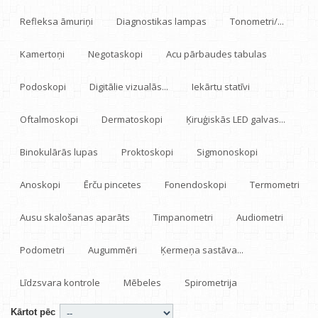
Refleksa āmuriņi
Diagnostikas lampas
Tonometri/...
Kamertoņi
Negotaskopi
Acu pārbaudes tabulas
Podoskopi
Digitālie vizualās...
Iekārtu statīvi
Oftalmoskopi
Dermatoskopi
Ķiruģiskās LED galvas...
Binokulārās lupas
Proktoskopi
Sigmonoskopi
Anoskopi
Ērču pincetes
Fonendoskopi
Termometri
Ausu skalošanas aparāts
Timpanometri
Audiometri
Podometri
Augummēri
Ķermeņa sastāva...
Līdzsvara kontrole
Mēbeles
Spirometrija
Kārtot pēc