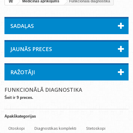
Medicīnas aprīkojums
Funkcionālā diagnostika
SADAĻAS
JAUNĀS PRECES
RAŽOTĀJI
FUNKCIONĀLĀ DIAGNOSTIKA
Šeit ir 9 preces.
Apakškategorijas
Otoskopi
Diagnostikas komplekti
Stetoskopi