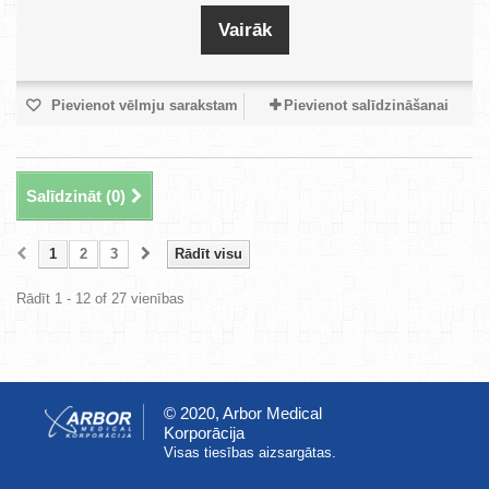
Vairāk
Pievienot vēlmju sarakstam
Pievienot salīdzināšanai
Salīdzināt (
0
)
1
2
3
Rādīt visu
Rādīt 1 - 12 of 27 vienības
© 2020, Arbor Medical
Korporācija
Visas tiesības aizsargātas.