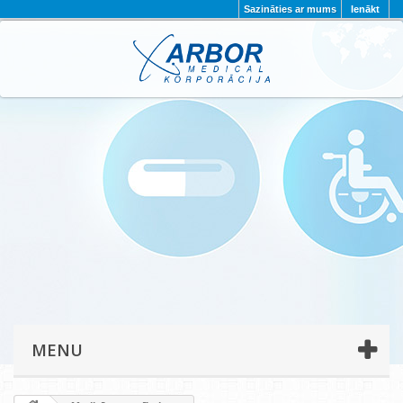
Sazināties ar mums
Ienākt
AKTUALITĀTES
PAR MUMS
PROJEKTI
KONTAKTI
REKVIZĪTI
PRIVĀTUMA POLITIKA
MENU