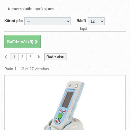
Komercplatību aprīkojums
Kārtot pēc
Rādīt
lapā
Salīdzināt (
0
)
1
2
3
Rādīt visu
Rādīt 1 - 12 of 27 vienības