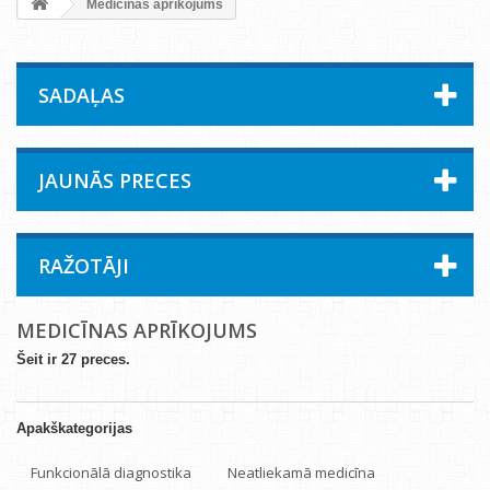
Medicīnas aprīkojums
SADAĻAS
JAUNĀS PRECES
RAŽOTĀJI
MEDICĪNAS APRĪKOJUMS
Šeit ir 27 preces.
Apakškategorijas
Funkcionālā diagnostika
Neatliekamā medicīna