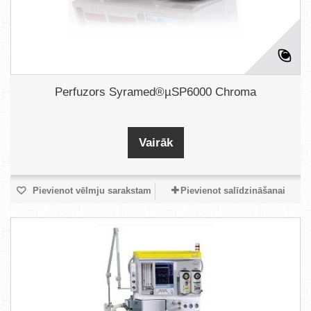
Perfuzors Syramed®µSP6000 Chroma
Vairāk
Pievienot vēlmju sarakstam
Pievienot salīdzināšanai