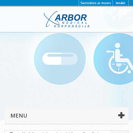
Sazināties ar mums
Ienākt
AKTUALITĀTES
PAR MUMS
PROJEKTI
KONTAKTI
REKVIZĪTI
PRIVĀTUMA POLITIKA
MENU