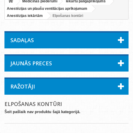
Medicīnas piederumi
Iekārtu palīgaprīkojums
Anestēzijas un plaušu ventilācijas aprīkojumam
Anestēzijas iekārtām
Elpošanas kontūri
SADAĻAS
JAUNĀS PRECES
RAŽOTĀJI
ELPOŠANAS KONTŪRI
Šeit pašlaik nav produktu šajā kategorijā.