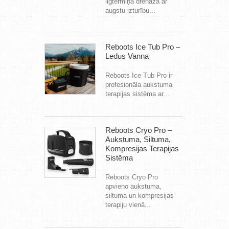
ilgtermiņa drenāža ar
augstu izturību...
Reboots Ice Tub Pro –
Ledus Vanna
Reboots Ice Tub Pro ir
profesionāla aukstuma
terapijas sistēma ar...
Reboots Cryo Pro –
Aukstuma, Siltuma,
Kompresijas Terapijas
Sistēma
Reboots Cryo Pro
apvieno aukstuma,
siltuma un kompresijas
terapiju vienā...