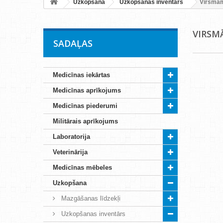
Uzkopšana
Uzkopšanas inventārs
Virsmā
VIRS
SADAĻAS
Medicīnas iekārtas
Medicīnas aprīkojums
Medicīnas piederumi
Militārais aprīkojums
Laboratorija
Veterinārija
Medicīnas mēbeles
Uzkopšana
Mazgāšanas līdzekļi
Uzkopšanas inventārs