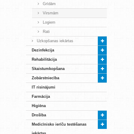
Grīdām
Virsmām
Logiem
Rati
Uzkopšanas iekārtas
Dezinfekcija
Rehabilitācija
Skaistumkopšana
Zobārstniecība
IT risinājumi
Farmācija
Higiēna
Drošība
Medicīnisko ierīču testēšanas
iekārtas