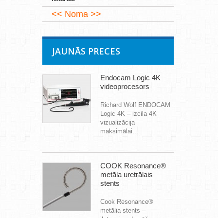
Noma
JAUNĀS PRECES
Endocam Logic 4K
videoprocesors
Richard Wolf ENDOCAM
Logic 4K – izcila 4K
vizualizācija
maksimālai...
COOK Resonance®
metāla uretrālais
stents
Cook Resonance®
metālia stents –