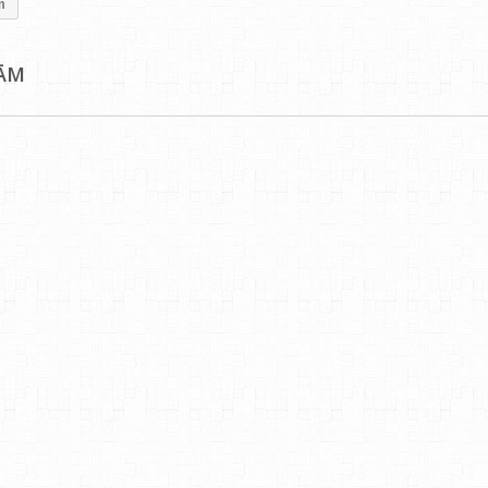
m
MĀM