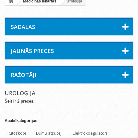
Medicīnas iekārtas
Uroloģija
SADAĻAS
JAUNĀS PRECES
RAŽOTĀJI
UROLOĢIJA
Šeit ir 2 preces.
Apakškategorijas
Citoskopi
Dūmu atsūcēji
Elektrokoagulatori