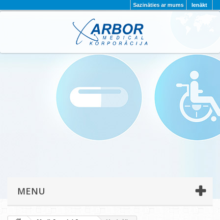
Sazināties ar mums
Ienākt
AKTUALITĀTES
PAR MUMS
PROJEKTI
KONTAKTI
REKVIZĪTI
PRIVĀTUMA POLITIKA
MENU