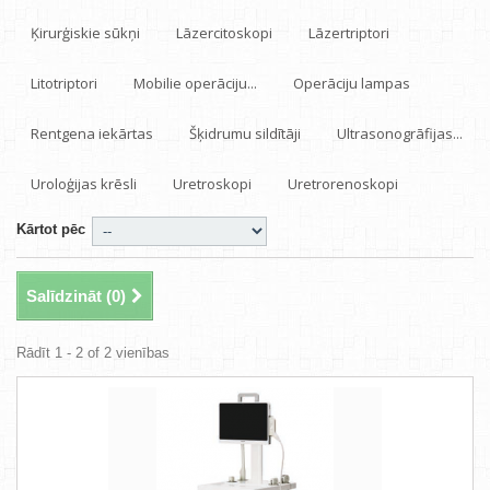
Ķirurģiskie sūkņi
Lāzercitoskopi
Lāzertriptori
Litotriptori
Mobilie operāciju...
Operāciju lampas
Rentgena iekārtas
Šķidrumu sildītāji
Ultrasonogrāfijas...
Uroloģijas krēsli
Uretroskopi
Uretrorenoskopi
Kārtot pēc
Salīdzināt (
0
)
Rādīt 1 - 2 of 2 vienības