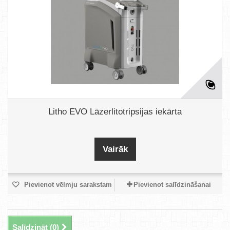
Litho EVO Lāzerlitotripsijas iekārta
Vairāk
Pievienot vēlmju sarakstam
Pievienot salīdzināšanai
Salīdzināt (
0
)