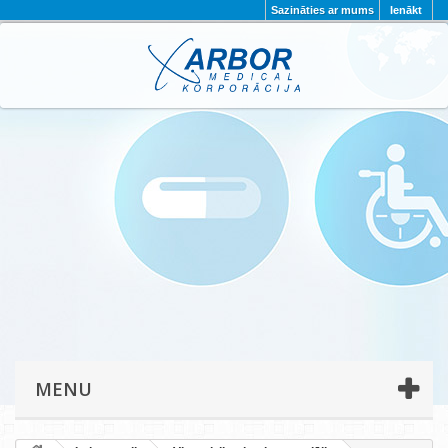
Sazināties ar mums
Ienākt
AKTUALITĀTES
PAR MUMS
PROJEKTI
KONTAKTI
REKVIZĪTI
PRIVĀTUMA POLITIKA
MENU