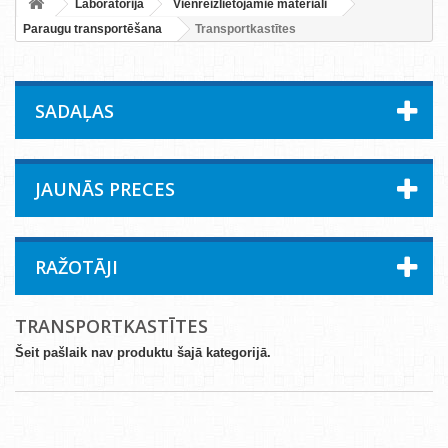
Laboratorija
Vienreizlietojamie materiāli
Paraugu transportēšana
Transportkastītes
SADAĻAS
JAUNĀS PRECES
RAŽOTĀJI
TRANSPORTKASTĪTES
Šeit pašlaik nav produktu šajā kategorijā.