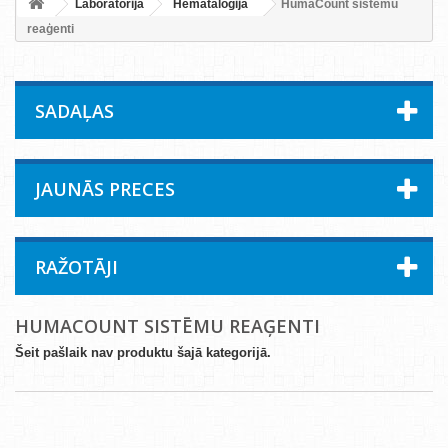
Laboratorija
Hemataloģija
HumaCount sistēmu
reaģenti
SADAĻAS
JAUNĀS PRECES
RAŽOTĀJI
HUMACOUNT SISTĒMU REAĢENTI
Šeit pašlaik nav produktu šajā kategorijā.