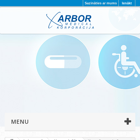
Sazināties ar mums
Ienākt
AKTUALITĀTES
PAR MUMS
PROJEKTI
KONTAKTI
REKVIZĪTI
PRIVĀTUMA POLITIKA
MENU