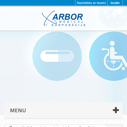
Sazināties ar mums
Ienākt
AKTUALITĀTES
PAR MUMS
PROJEKTI
KONTAKTI
REKVIZĪTI
PRIVĀTUMA POLITIKA
MENU