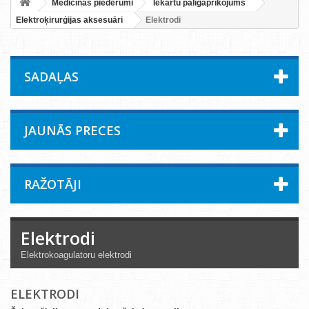
Medicīnas piederumi
Iekārtu palīgaprīkojums
Elektroķirurģijas aksesuāri
Elektrodi
SADAĻAS
JAUNĀS PRECES
RAŽOTĀJI
Elektrodi
Elektrokoagulatoru elektrodi
ELEKTRODI