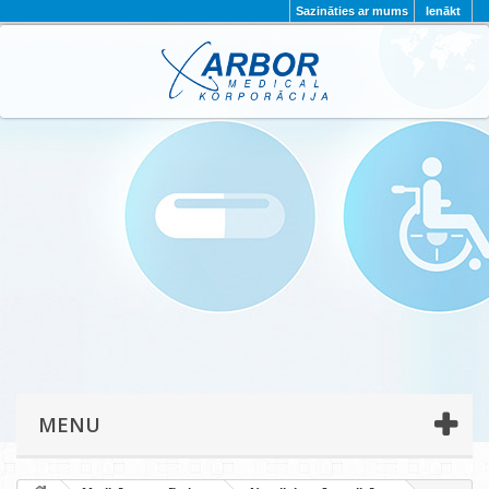
Sazināties ar mums
Ienākt
AKTUALITĀTES
PAR MUMS
PROJEKTI
KONTAKTI
REKVIZĪTI
PRIVĀTUMA POLITIKA
MENU