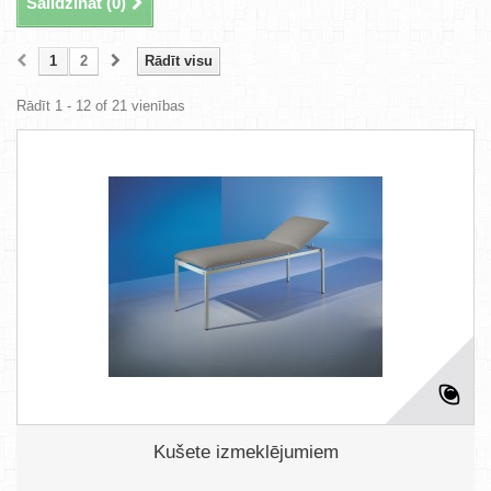
Salīdzināt (
0
)
1
2
Rādīt visu
Rādīt 1 - 12 of 21 vienības
Kušete izmeklējumiem