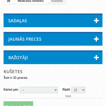
Medicīnas mēbeles
Kušetes
SADAĻAS
JAUNĀS PRECES
RAŽOTĀJI
KUŠETES
Šeit ir 21 preces.
Kārtot pēc
Rādīt
lapā