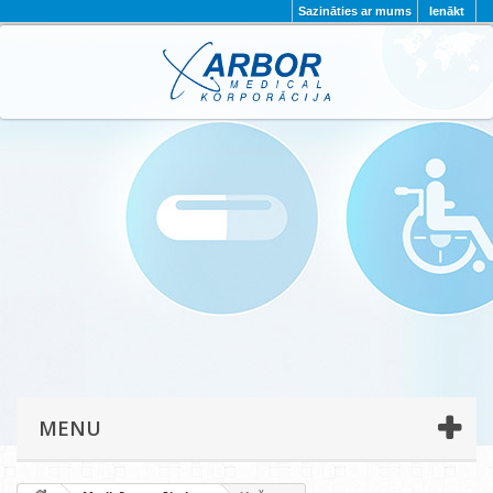
Sazināties ar mums
Ienākt
AKTUALITĀTES
PAR MUMS
PROJEKTI
KONTAKTI
REKVIZĪTI
PRIVĀTUMA POLITIKA
MENU