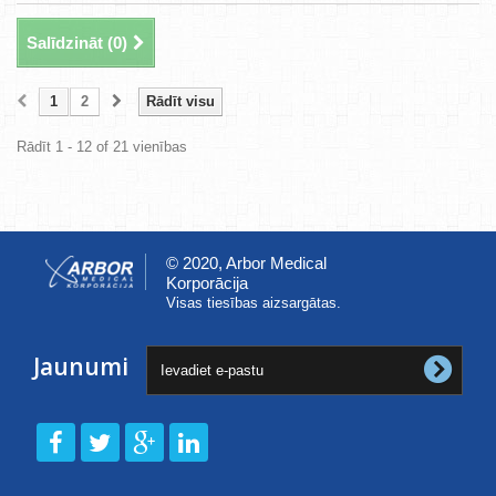
Salīdzināt (
0
)
1
2
Rādīt visu
Rādīt 1 - 12 of 21 vienības
© 2020, Arbor Medical
Korporācija
Visas tiesības aizsargātas.
Jaunumi