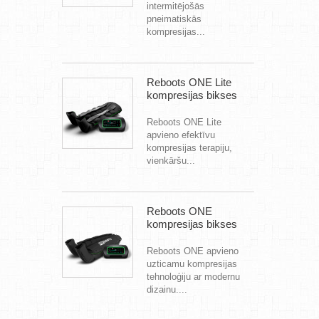
intermitējošās
pneimatiskās
kompresijas...
Reboots ONE Lite
kompresijas bikses
Reboots ONE Lite
apvieno efektīvu
kompresijas terapiju,
vienkāršu...
Reboots ONE
kompresijas bikses
Reboots ONE apvieno
uzticamu kompresijas
tehnoloģiju ar modernu
dizainu....