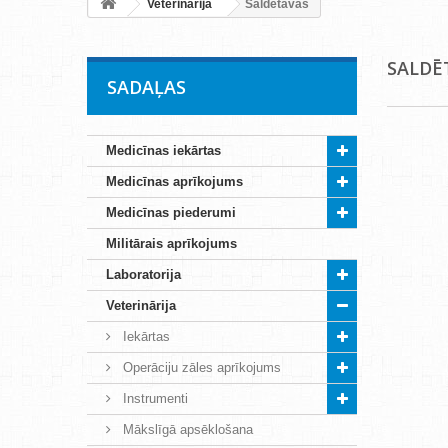
Veterinārija
Saldētavas
SALDĒ
SADAĻAS
Medicīnas iekārtas
Medicīnas aprīkojums
Medicīnas piederumi
Militārais aprīkojums
Laboratorija
Veterinārija
Iekārtas
Operāciju zāles aprīkojums
Instrumenti
Mākslīgā apsēklošana