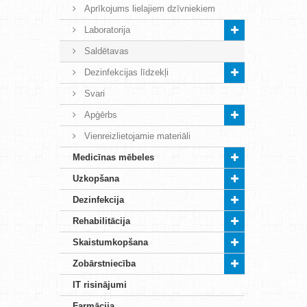
Aprīkojums lielajiem dzīvniekiem
Laboratorija
Saldētavas
Dezinfekcijas līdzekļi
Svari
Apģērbs
Vienreizlietojamie materiāli
Medicīnas mēbeles
Uzkopšana
Dezinfekcija
Rehabilitācija
Skaistumkopšana
Zobārstniecība
IT risinājumi
Farmācija