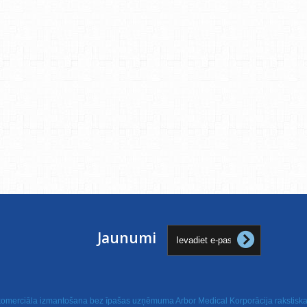
Jaunumi
 komerciāla izmantošana bez īpašas uzņēmuma Arbor Medical Korporācija rakstiskas