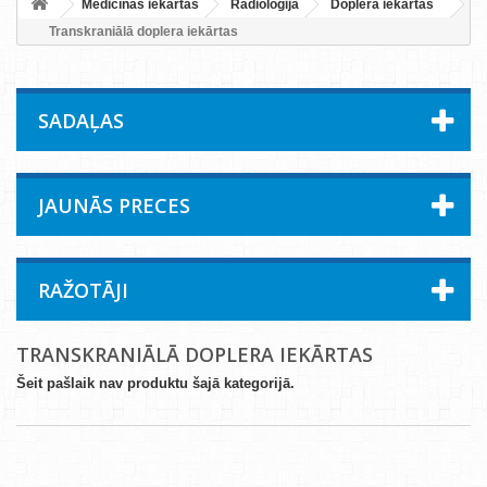
Medicīnas iekārtas
Radioloģija
Doplera iekārtas
Transkraniālā doplera iekārtas
SADAĻAS
JAUNĀS PRECES
RAŽOTĀJI
TRANSKRANIĀLĀ DOPLERA IEKĀRTAS
Šeit pašlaik nav produktu šajā kategorijā.