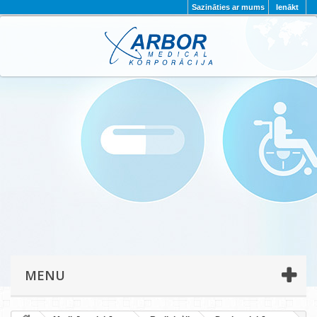
Sazināties ar mums
Ienākt
AKTUALITĀTES
PAR MUMS
PROJEKTI
KONTAKTI
REKVIZĪTI
PRIVĀTUMA POLITIKA
MENU