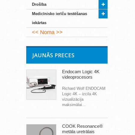
Drošība
Medicīnisko ierīču testēšanas
iekārtas
Noma
JAUNĀS PRECES
Endocam Logic 4K
videoprocesors
Richard Wolf ENDOCAM
Logic 4K – izcila 4K
vizualizācija
maksimālai...
COOK Resonance®
metāla uretrālais