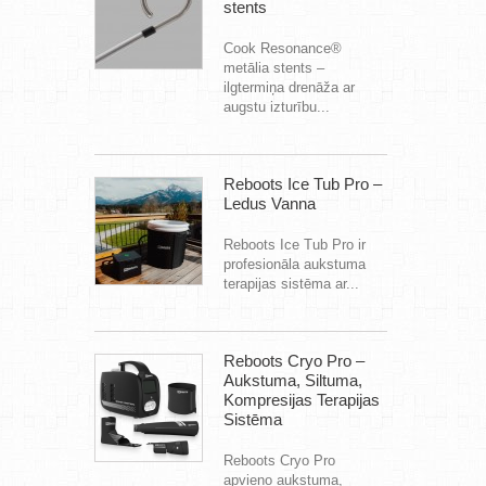
stents
Cook Resonance®
metālia stents –
ilgtermiņa drenāža ar
augstu izturību...
Reboots Ice Tub Pro –
Ledus Vanna
Reboots Ice Tub Pro ir
profesionāla aukstuma
terapijas sistēma ar...
Reboots Cryo Pro –
Aukstuma, Siltuma,
Kompresijas Terapijas
Sistēma
Reboots Cryo Pro
apvieno aukstuma,