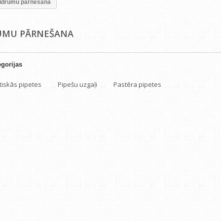
idrumu pārnešana
UMU PĀRNEŠANA
gorijas
iskās pipetes
Pipešu uzgaļi
Pastēra pipetes