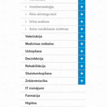
Imūnhemataloģija
Ātrie skrīninga testi
Urīna analīzes
Asins savākšanas sistēmas
Veterinārija
Medicīnas mēbeles
Uzkopšana
Dezinfekcija
Rehabilitācija
Skaistumkopšana
Zobārstniecība
IT risinājumi
Farmācija
Higiēna