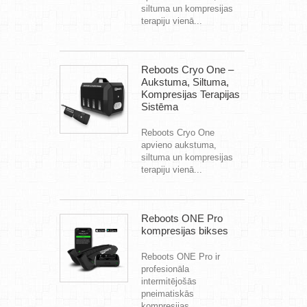
siltuma un kompresijas
terapiju vienā...
Reboots Cryo One –
Aukstuma, Siltuma,
Kompresijas Terapijas
Sistēma
Reboots Cryo One
apvieno aukstuma,
siltuma un kompresijas
terapiju vienā...
Reboots ONE Pro
kompresijas bikses
Reboots ONE Pro ir
profesionāla
intermitējošās
pneimatiskās
kompresijas...