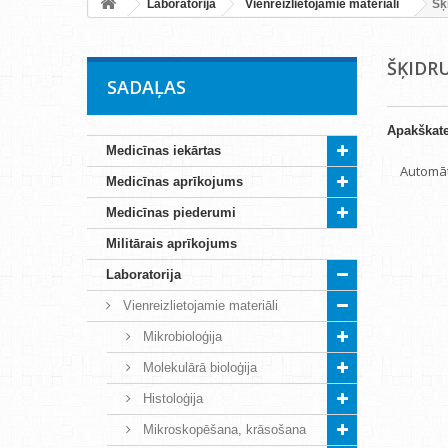
Laboratorija
Vienreizlietojamie materiāli
Šķ
ŠĶIDR
SADAĻAS
Apakškate
Medicīnas iekārtas
Automāt
Medicīnas aprīkojums
Medicīnas piederumi
Militārais aprīkojums
Laboratorija
Vienreizlietojamie materiāli
Mikrobioloģija
Molekulārā bioloģija
Histoloģija
Mikroskopēšana, krāsošana