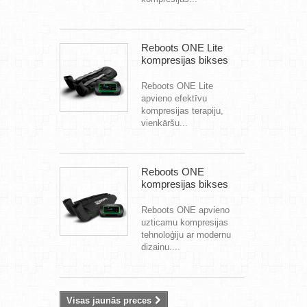
Reboots ONE Lite
kompresijas bikses
Reboots ONE Lite
apvieno efektīvu
kompresijas terapiju,
vienkāršu...
Reboots ONE
kompresijas bikses
Reboots ONE apvieno
uzticamu kompresijas
tehnoloģiju ar modernu
dizainu....
Visas jaunās preces