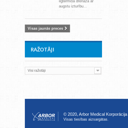
ilgtermiņa drenāža ar
augstu izturību...
Visas jaunās preces
RAŽOTĀJI
Visi ražotāji
© 2020, Arbor Medical Korporācija
Visas tiesības aizsargātas.