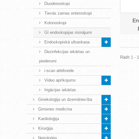
Duodenoskopi
Tievās zarnas enteroskopi
En
Kolonoskopi
GI endoskopijas risinājumi
Endoskopiskā ultraskaņa
Dezinfekcijas iekārtas un
Rādīt 1 - 1
piederumi
i-scan attēlveide
Video aprīkojums
Irigācijas iekārtas
Ginekoloģija un dzemdniecība
Ģimenes medicīna
Kardioloģija
Ķirurģija
Neiroloģija