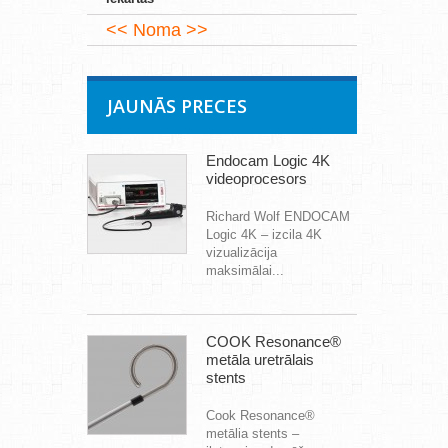
Noma
JAUNĀS PRECES
Endocam Logic 4K
videoprocesors
Richard Wolf ENDOCAM
Logic 4K – izcila 4K
vizualizācija
maksimālai...
COOK Resonance®
metāla uretrālais
stents
Cook Resonance®
metālia stents –