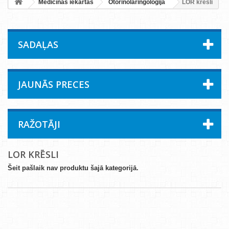
Medicīnas iekārtas
Otorinolaringoloģija
LOR krēsli
SADAĻAS
JAUNĀS PRECES
RAŽOTĀJI
LOR KRĒSLI
Šeit pašlaik nav produktu šajā kategorijā.