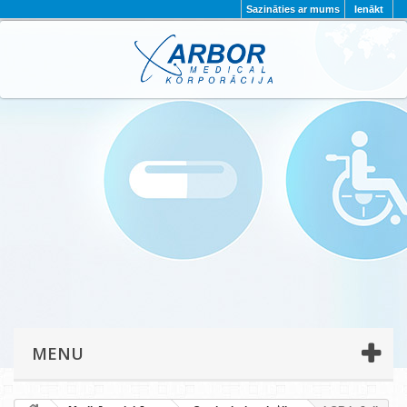
Sazināties ar mums
Ienākt
AKTUALITĀTES
PAR MUMS
PROJEKTI
KONTAKTI
REKVIZĪTI
PRIVĀTUMA POLITIKA
MENU