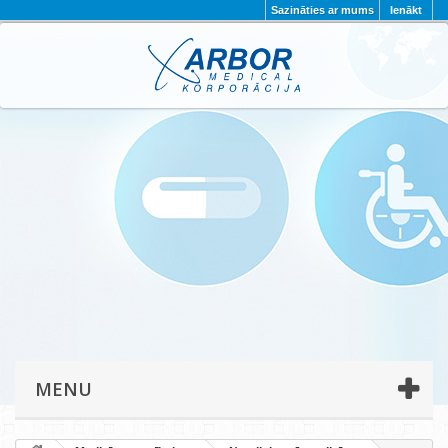
Sazināties ar mums
Ienākt
AKTUALITĀTES
PAR MUMS
PROJEKTI
KONTAKTI
REKVIZĪTI
PRIVĀTUMA POLITIKA
MENU