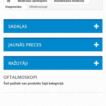
Medicīnas aprīkojums
Neatliekamā medicīna
Diagnostika
Oftalmoskopi
SADAĻAS
JAUNĀS PRECES
RAŽOTĀJI
OFTALMOSKOPI
Šeit pašlaik nav produktu šajā kategorijā.