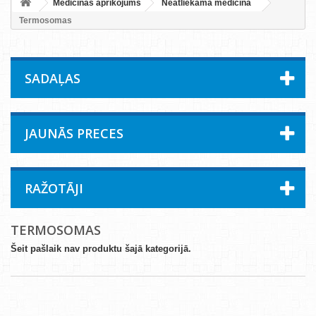
Medicīnas aprīkojums
Neatliekamā medicīna
Termosomas
SADAĻAS
JAUNĀS PRECES
RAŽOTĀJI
TERMOSOMAS
Šeit pašlaik nav produktu šajā kategorijā.