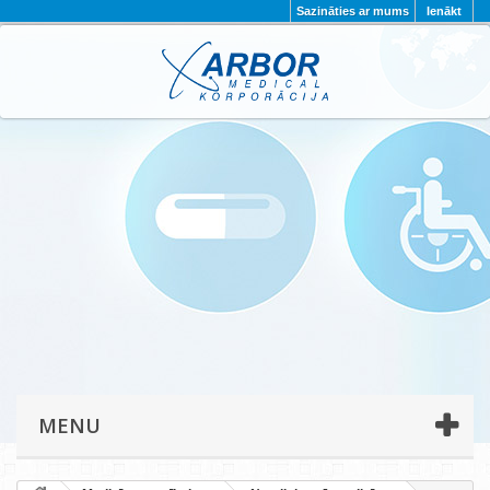
Sazināties ar mums
Ienākt
AKTUALITĀTES
PAR MUMS
PROJEKTI
KONTAKTI
REKVIZĪTI
PRIVĀTUMA POLITIKA
MENU