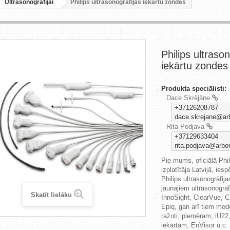
Ultrasonogrāfijai
Philips ultrasonogrāfijas iekārtu zondes
Philips ultrason
iekārtu zondes
Produkta speciālisti:
Dace Skrējāne
+37126208787
dace.skrejane@arb
Rita Podjava
+37129633404
rita.podjava@arbor
Pie mums, oficiālā Ph
izplatītāja Latvijā, ies
Philips ultrasonogrāfij
jaunajiem ultrasonogrāf
Skatīt lielāku
InnoSight, ClearVue, CX
Epiq, gan arī tiem mod
ražoti, piemēram, iU22,
iekārtām, EnVisor u.c.