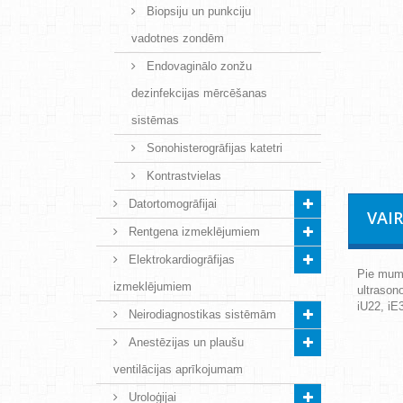
Biopsiju un punkciju
vadotnes zondēm
Endovaginālo zonžu
dezinfekcijas mērcēšanas
sistēmas
Sonohisterogrāfijas katetri
Kontrastvielas
Datortomogrāfijai
VAI
Rentgena izmeklējumiem
Elektrokardiogrāfijas
Pie mums
izmeklējumiem
ultrason
iU22, iE
Neirodiagnostikas sistēmām
Anestēzijas un plaušu
ventilācijas aprīkojumam
Uroloģijai