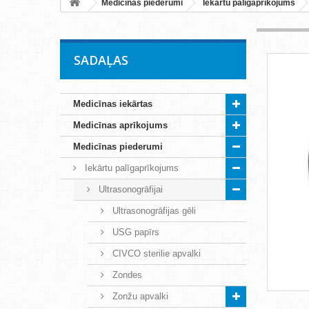
Medicīnas piederumi
Iekārtu palīgaprīkojums
SADAĻAS
Medicīnas iekārtas
Medicīnas aprīkojums
Medicīnas piederumi
Iekārtu palīgaprīkojums
Ultrasonogrāfijai
Ultrasonogrāfijas gēli
USG papīrs
CIVCO sterilie apvalki
Zondes
Zonžu apvalki