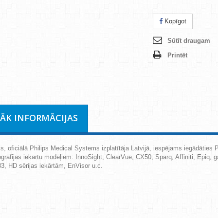
Kopīgot
Sūtīt draugam
Printēt
RĀK INFORMĀCIJAS
, oficiālā Philips Medical Systems izplatītāja Latvijā, iespējams iegādāties P
ogrāfijas iekārtu modeļiem: InnoSight, ClearVue, CX50, Sparq, Affiniti, Epiq, 
33, HD sērijas iekārtām, EnVisor u.c.