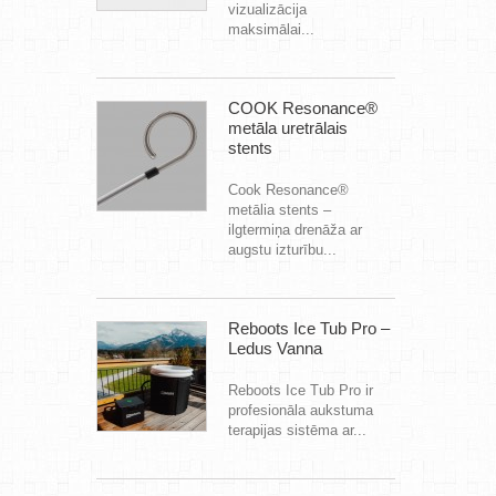
vizualizācija
maksimālai...
COOK Resonance®
metāla uretrālais
stents
Cook Resonance®
metālia stents –
ilgtermiņa drenāža ar
augstu izturību...
Reboots Ice Tub Pro –
Ledus Vanna
Reboots Ice Tub Pro ir
profesionāla aukstuma
terapijas sistēma ar...