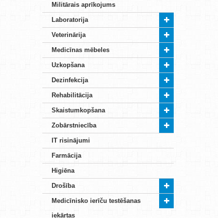
Militārais aprīkojums
Laboratorija
Veterinārija
Medicīnas mēbeles
Uzkopšana
Dezinfekcija
Rehabilitācija
Skaistumkopšana
Zobārstniecība
IT risinājumi
Farmācija
Higiēna
Drošība
Medicīnisko ierīču testēšanas
iekārtas