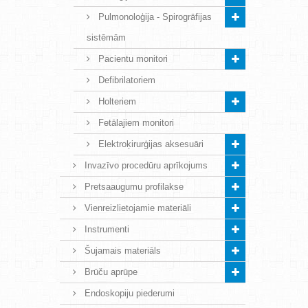
Pulmonoloģija - Spirogrāfijas
sistēmām
Pacientu monitori
Defibrilatoriem
Holteriem
Fetālajiem monitori
Elektroķirurģijas aksesuāri
Invazīvo procedūru aprīkojums
Pretsaaugumu profilakse
Vienreizlietojamie materiāli
Instrumenti
Šujamais materiāls
Brūču aprūpe
Endoskopiju piederumi