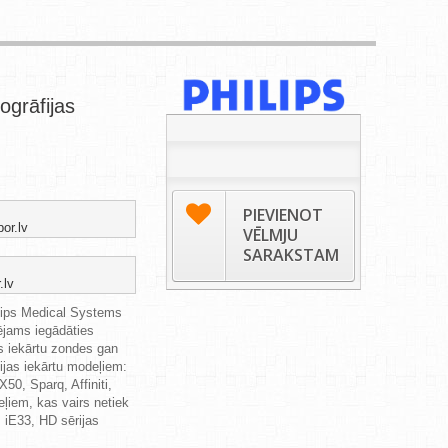
ogrāfijas
PIEVIENOT
or.lv
VĒLMJU
SARAKSTAM
.lv
ilips Medical Systems
pējams iegādāties
as iekārtu zondes gan
ijas iekārtu modeļiem:
50, Sparq, Affiniti,
eļiem, kas vairs netiek
 iE33, HD sērijas