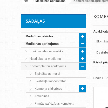
Medicīnas aprīkojums
Komercplatību aprīkoju
KOMER
SADAĻAS
Apakškate
Medicīnas iekārtas
Elpināš
Medicīnas aprīkojums
Funkcionālā diagnostika
Dezinfek
Neatliekamā medicīna
Kārtot pē
Komercplatību aprīkojums
Elpināšanas maisi
Rādīt 1 - 
Skābekļa koncentratori
Ķermeņa sildierīces
Aptieciņas
Pirmās palīdzības komplekti