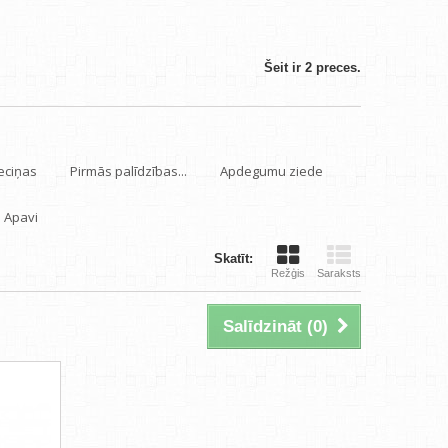
Šeit ir 2 preces.
eciņas
Pirmās palīdzības...
Apdegumu ziede
Apavi
Skatīt:
Režģis
Saraksts
Salīdzināt (
0
)