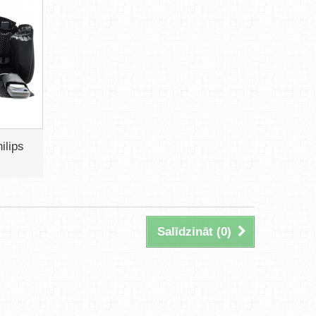
ilips
Salīdzināt (
0
)