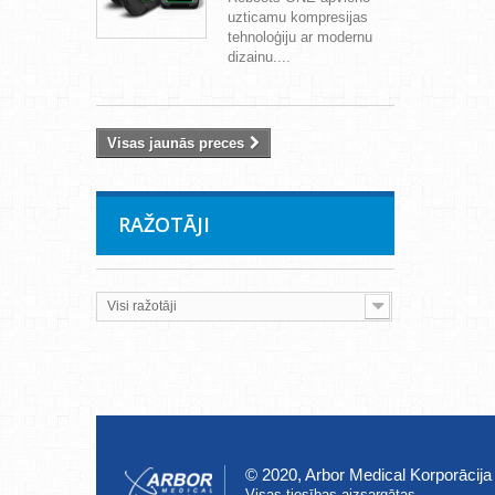
uzticamu kompresijas
tehnoloģiju ar modernu
dizainu....
Visas jaunās preces
RAŽOTĀJI
Visi ražotāji
© 2020, Arbor Medical Korporācija
Visas tiesības aizsargātas.