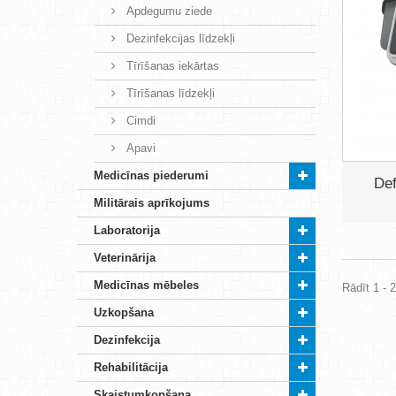
Apdegumu ziede
Dezinfekcijas līdzekļi
Tīrīšanas iekārtas
Tīrīšanas līdzekļi
Cimdi
Apavi
Medicīnas piederumi
Def
Militārais aprīkojums
Laboratorija
Veterinārija
Medicīnas mēbeles
Rādīt 1 - 
Uzkopšana
Dezinfekcija
Rehabilitācija
Skaistumkopšana