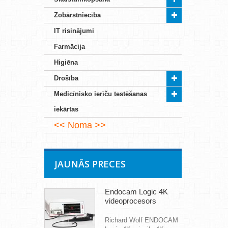
Zobārstniecība
IT risinājumi
Farmācija
Higiēna
Drošība
Medicīnisko ierīču testēšanas
iekārtas
Noma
JAUNĀS PRECES
Endocam Logic 4K
videoprocesors
Richard Wolf ENDOCAM