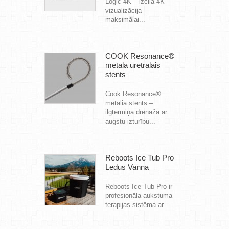
Logic 4K – izcila 4K
vizualizācija
maksimālai...
COOK Resonance®
metāla uretrālais
stents
Cook Resonance®
metālia stents –
ilgtermiņa drenāža ar
augstu izturību...
Reboots Ice Tub Pro –
Ledus Vanna
Reboots Ice Tub Pro ir
profesionāla aukstuma
terapijas sistēma ar...