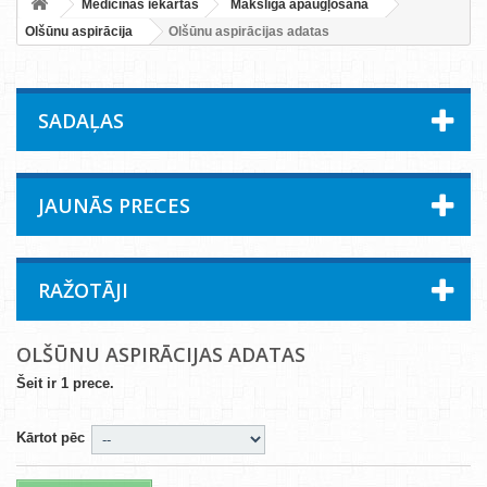
Medicīnas iekārtas
Mākslīgā apaugļošana
Olšūnu aspirācija
Olšūnu aspirācijas adatas
SADAĻAS
JAUNĀS PRECES
RAŽOTĀJI
OLŠŪNU ASPIRĀCIJAS ADATAS
Šeit ir 1 prece.
Kārtot pēc