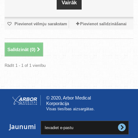
Vairāk
Pievienot vēlmju sarakstam
Pievienot salīdzināšanai
Salīdzināt (
0
)
Rādīt 1 - 1 of 1 vienību
© 2020, Arbor Medical
Korporācija
Visas tiesības aizsargātas.
Jaunumi