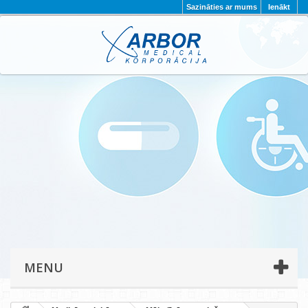
Sazināties ar mums
Ienākt
AKTUALITĀTES
PAR MUMS
PROJEKTI
KONTAKTI
REKVIZĪTI
PRIVĀTUMA POLITIKA
MENU