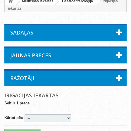
Medicīnas iekārtas
Gastroenteroloģija
Irigācijas
iekārtas
SADAĻAS
JAUNĀS PRECES
RAŽOTĀJI
IRIGĀCIJAS IEKĀRTAS
Šeit ir 1 prece.
Kārtot pēc