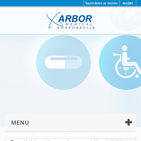
Sazināties ar mums
Ienākt
AKTUALITĀTES
PAR MUMS
PROJEKTI
KONTAKTI
REKVIZĪTI
PRIVĀTUMA POLITIKA
MENU