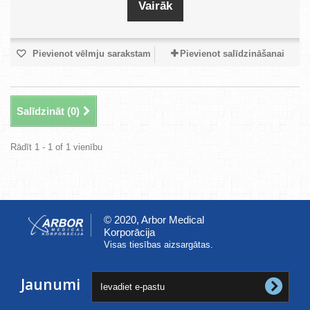
Vairāk
Pievienot vēlmju sarakstam
Pievienot salīdzināšanai
Salīdzināt (
0
)
Rādīt 1 - 1 of 1 vienību
© 2020, Arbor Medical
Korporācija
Visas tiesības aizsargātas.
Jaunumi