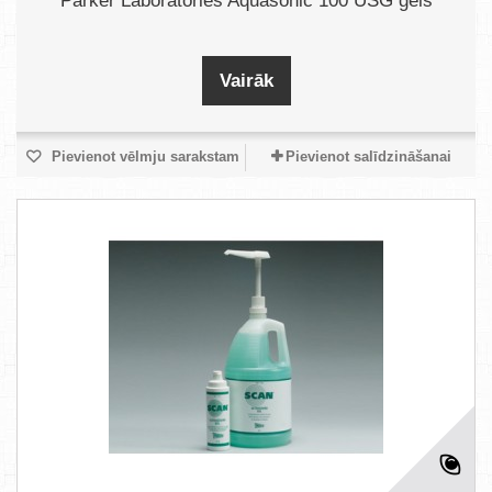
Parker Laboratories Aquasonic 100 USG gēls
Vairāk
Pievienot vēlmju sarakstam
Pievienot salīdzināšanai