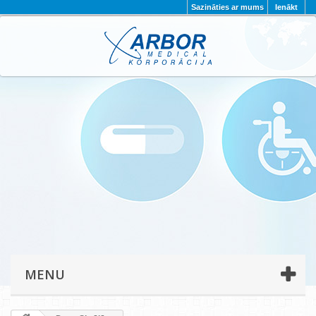
Sazināties ar mums
Ienākt
AKTUALITĀTES
PAR MUMS
PROJEKTI
KONTAKTI
REKVIZĪTI
PRIVĀTUMA POLITIKA
MENU