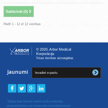
Salīdzināt (
0
)
Rādīt 1 - 12 of 12 vienības
© 2020, Arbor Medical
Korporācija
Visas tiesības aizsargātas.
Jaunumi
Tālāka šajā tīmekļa vietnē esošo materiālu
pārpublicēšana vai komerciāla izmantošana bez