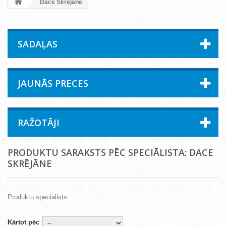
Dace Skrējāne
SADAĻAS
JAUNĀS PRECES
RAŽOTĀJI
PRODUKTU SARAKSTS PĒC SPECIĀLISTA: DACE
SKRĒJĀNE
Produktu speciālists
Kārtot pēc