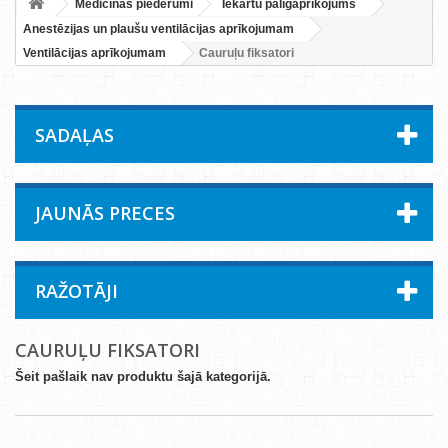
Medicīnas piederumi
Iekārtu palīgaprīkojums
Anestēzijas un plaušu ventilācijas aprīkojumam
Ventilācijas aprīkojumam
Cauruļu fiksatori
SADAĻAS
JAUNĀS PRECES
RAŽOTĀJI
CAURUĻU FIKSATORI
Šeit pašlaik nav produktu šajā kategorijā.