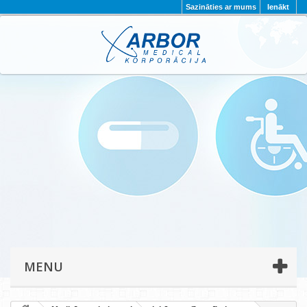
Sazināties ar mums
Ienākt
AKTUALITĀTES
PAR MUMS
PROJEKTI
KONTAKTI
REKVIZĪTI
PRIVĀTUMA POLITIKA
MENU