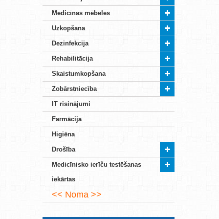
Medicīnas mēbeles
Uzkopšana
Dezinfekcija
Rehabilitācija
Skaistumkopšana
Zobārstniecība
IT risinājumi
Farmācija
Higiēna
Drošība
Medicīnisko ierīču testēšanas
iekārtas
Noma