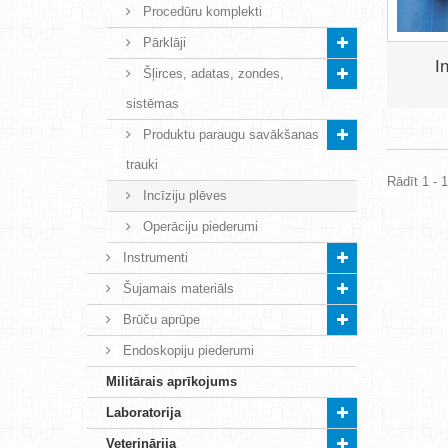
Procedūru komplekti
Pārklāji
I
Šļirces, adatas, zondes,
sistēmas
Produktu paraugu savākšanas
trauki
Rādīt 1 - 1
Incīziju plēves
Operāciju piederumi
Instrumenti
Šujamais materiāls
Brūču aprūpe
Endoskopiju piederumi
Militārais aprīkojums
Laboratorija
Veterinārija