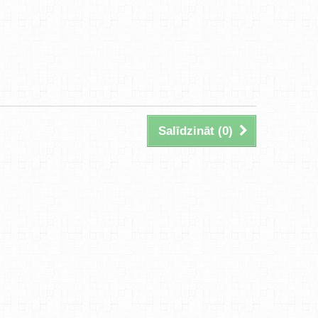
Salīdzināt (
0
)