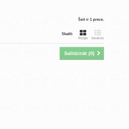
Šeit ir 1 prece.
Skatīt:
Režģis
Saraksts
Salīdzināt (
0
)