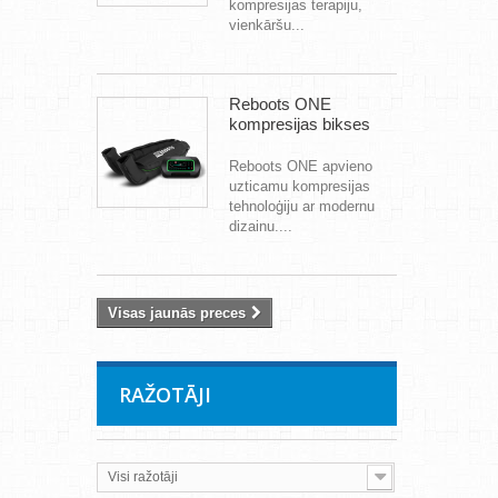
kompresijas terapiju,
vienkāršu...
Reboots ONE
kompresijas bikses
Reboots ONE apvieno
uzticamu kompresijas
tehnoloģiju ar modernu
dizainu....
Visas jaunās preces
RAŽOTĀJI
Visi ražotāji