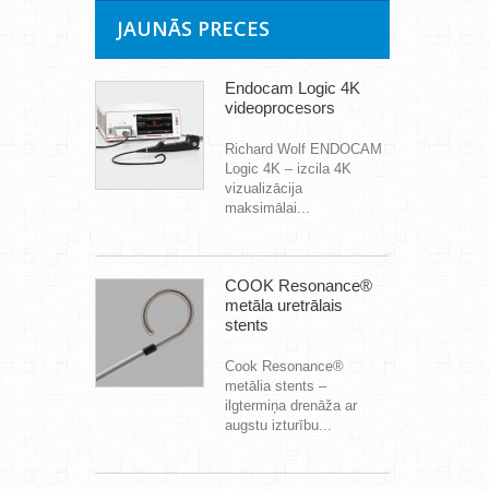
JAUNĀS PRECES
Endocam Logic 4K
videoprocesors
Richard Wolf ENDOCAM
Logic 4K – izcila 4K
vizualizācija
maksimālai...
COOK Resonance®
metāla uretrālais
stents
Cook Resonance®
metālia stents –
ilgtermiņa drenāža ar
augstu izturību...