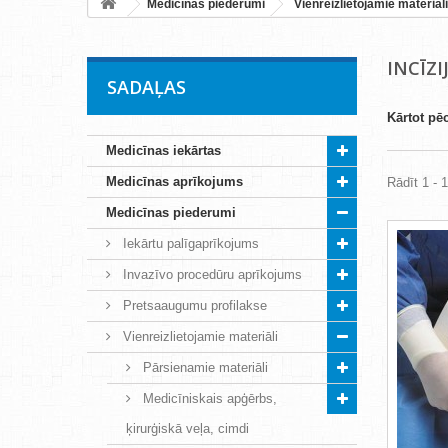
Medicīnas piederumi
Vienreizlietojamie materiāli
INCĪZI
SADAĻAS
Kārtot pē
Medicīnas iekārtas
Medicīnas aprīkojums
Rādīt 1 - 1
Medicīnas piederumi
Iekārtu palīgaprīkojums
Invazīvo procedūru aprīkojums
Pretsaaugumu profilakse
Vienreizlietojamie materiāli
Pārsienamie materiāli
Medicīniskais apģērbs,
ķirurģiskā veļa, cimdi