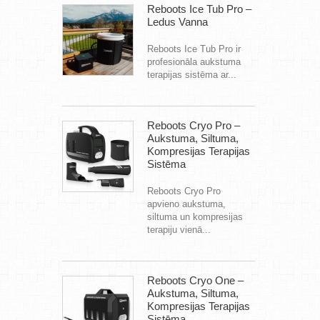
Reboots Ice Tub Pro –
Ledus Vanna
Reboots Ice Tub Pro ir
profesionāla aukstuma
terapijas sistēma ar...
Reboots Cryo Pro –
Aukstuma, Siltuma,
Kompresijas Terapijas
Sistēma
Reboots Cryo Pro
apvieno aukstuma,
siltuma un kompresijas
terapiju vienā...
Reboots Cryo One –
Aukstuma, Siltuma,
Kompresijas Terapijas
Sistēma