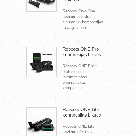
Reboots Cryo One
apvieno aukstuma,
siltuma un kompresijas
terapiju vienā...
Reboots ONE Pro
kompresijas bikses
Reboots ONE Pro ir
profesionāla
intermitējošās
pneimatiskās
kompresijas...
Reboots ONE Lite
kompresijas bikses
Reboots ONE Lite
apvieno efektīvu