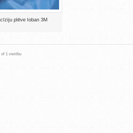
ncīziju plēve Ioban 3M
 of 1 vienību