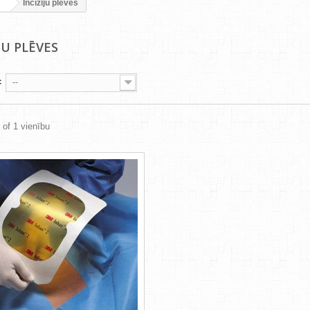
Incīziju plēves
JU PLĒVES
c
--
 of 1 vienību