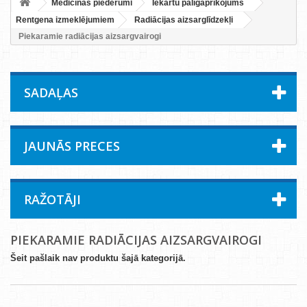
Medicīnas piederumi
Iekārtu palīgaprīkojums
Rentgena izmeklējumiem
Radiācijas aizsarglīdzekļi
Piekaramie radiācijas aizsargvairogi
SADAĻAS
JAUNĀS PRECES
RAŽOTĀJI
PIEKARAMIE RADIĀCIJAS AIZSARGVAIROGI
Šeit pašlaik nav produktu šajā kategorijā.