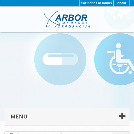
Sazināties ar mums
Ienākt
AKTUALITĀTES
PAR MUMS
PROJEKTI
KONTAKTI
REKVIZĪTI
PRIVĀTUMA POLITIKA
MENU