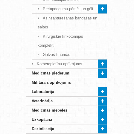
Pretapdegumu pārsēji un gēli
Asinsapturēšanas bandāžas un
saites
Ķirurģiskie krikotomijas
komplekti
Galvas traumas
Komercplatību aprīkojums
Medicīnas piederumi
Militārais aprīkojums
Laboratorija
Veterinārija
Medicīnas mēbeles
Uzkopšana
Dezinfekcija