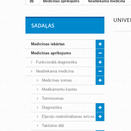
Medicīnas aprīkojums
Neatliekamā medicīna
UNIVE
SADAĻAS
Medicīnas iekārtas
Medicīnas aprīkojums
Funkcionālā diagnostika
Neatliekamā medicīna
Medicīnas somas
Medikamentu kastes
Termosomas
Diagnostika
Elpceļu nodrošināšanas ierīces
Taktiskie dēļi