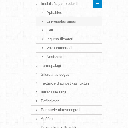
Imobilizācijas produkti
Apkakles
Universālās šinas
Dēļi
Iegurņa fiksatori
Vakuummatrači
Nestuves
Termopalagi
Sildīšanas segas
Taktiskie diagnostikas lukturi
Intraosālie urbji
Defibrilatori
Portatīvie ultrasonogrāfi
Apģērbs
Dezinfekcijas līdzekļi