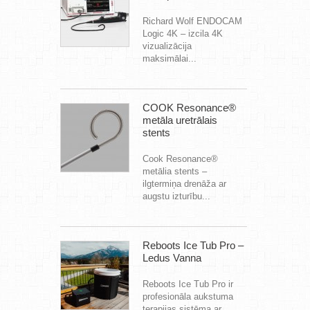
Richard Wolf ENDOCAM
Logic 4K – izcila 4K
vizualizācija
maksimālai...
COOK Resonance®
metāla uretrālais
stents
Cook Resonance®
metālia stents –
ilgtermiņa drenāža ar
augstu izturību...
Reboots Ice Tub Pro –
Ledus Vanna
Reboots Ice Tub Pro ir
profesionāla aukstuma
terapijas sistēma ar...