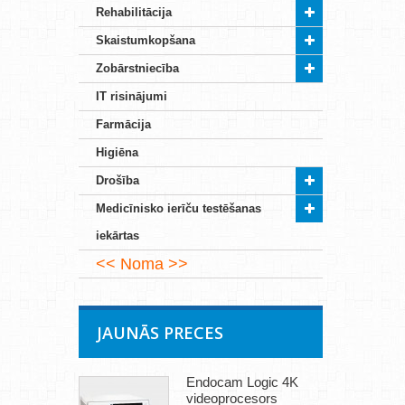
Rehabilitācija
Skaistumkopšana
Zobārstniecība
IT risinājumi
Farmācija
Higiēna
Drošība
Medicīnisko ierīču testēšanas
iekārtas
Noma
JAUNĀS PRECES
Endocam Logic 4K
videoprocesors