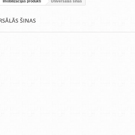
Imobilizācijas produkti
Universālās šinas
RSĀLĀS ŠINAS