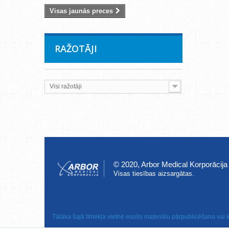
Visas jaunās preces
RAŽOTĀJI
Visi ražotāji
© 2020, Arbor Medical Korporācija
Visas tiesības aizsargātas.
Tālāka šajā tīmekļa vietnē esošo materiālu pārpublicēšana vai