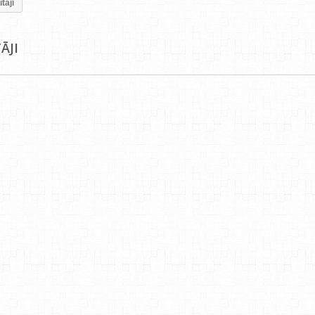
tāji
TĀJI