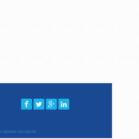
 atļaujas nav atļauta.