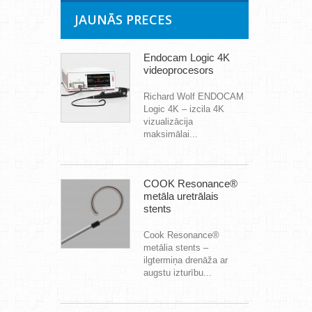
JAUNĀS PRECES
Endocam Logic 4K
videoprocesors
Richard Wolf ENDOCAM
Logic 4K – izcila 4K
vizualizācija
maksimālai...
COOK Resonance®
metāla uretrālais
stents
Cook Resonance®
metālia stents –
ilgtermiņa drenāža ar
augstu izturību...