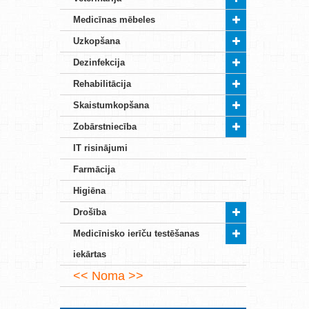
Medicīnas mēbeles
Uzkopšana
Dezinfekcija
Rehabilitācija
Skaistumkopšana
Zobārstniecība
IT risinājumi
Farmācija
Higiēna
Drošība
Medicīnisko ierīču testēšanas
iekārtas
Noma