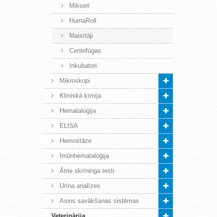
Mikseri
HumaRoll
Maisītāji
Centrifūgas
Inkubatori
Mikroskopi
Klīniskā ķīmija
Hemataloģija
ELISA
Hemostāze
Imūnhemataloģija
Ātrie skrīninga testi
Urīna analīzes
Asins savākšanas sistēmas
Veterinārija