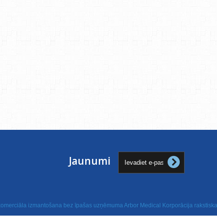
Jaunumi
 komerciāla izmantošana bez īpašas uzņēmuma Arbor Medical Korporācija rakstiskas