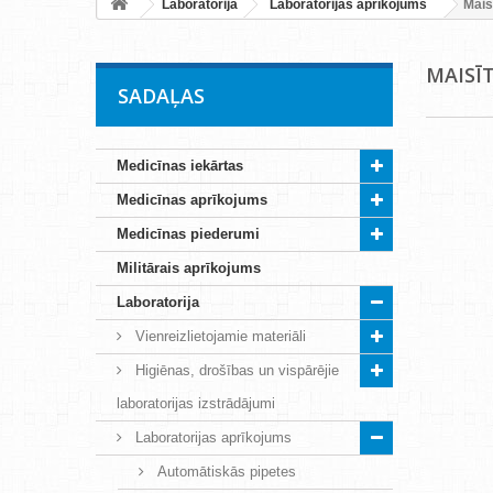
Laboratorija
Laboratorijas aprīkojums
Maisī
MAISĪ
SADAĻAS
Medicīnas iekārtas
Medicīnas aprīkojums
Medicīnas piederumi
Militārais aprīkojums
Laboratorija
Vienreizlietojamie materiāli
Higiēnas, drošības un vispārējie
laboratorijas izstrādājumi
Laboratorijas aprīkojums
Automātiskās pipetes