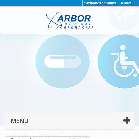
Sazināties ar mums
Ienākt
AKTUALITĀTES
PAR MUMS
PROJEKTI
KONTAKTI
REKVIZĪTI
PRIVĀTUMA POLITIKA
MENU