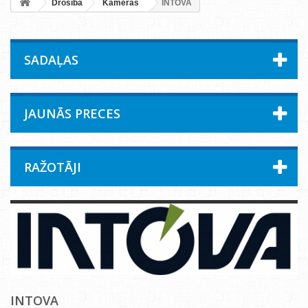
Drošība
Kameras
INTOVA
SADAĻAS
JAUNĀS PRECES
RAŽOTĀJI
INTOVA