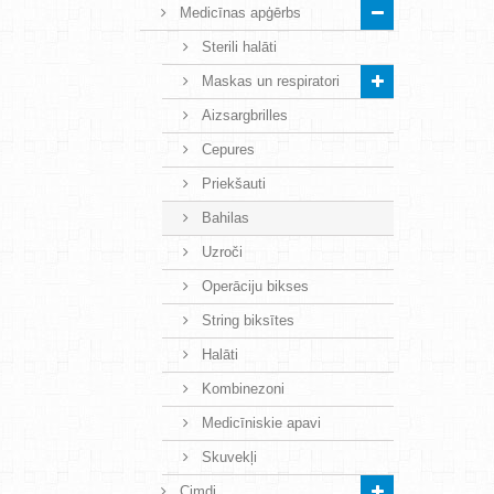
Medicīnas apģērbs
Sterili halāti
Maskas un respiratori
Aizsargbrilles
Cepures
Priekšauti
Bahilas
Uzroči
Operāciju bikses
String biksītes
Halāti
Kombinezoni
Medicīniskie apavi
Skuvekļi
Cimdi