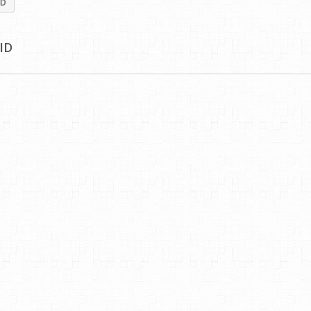
ID
ID