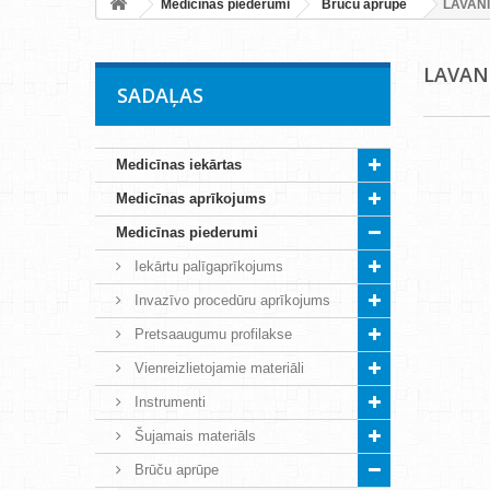
Medicīnas piederumi
Brūču aprūpe
LAVAN
LAVAN
SADAĻAS
Medicīnas iekārtas
Medicīnas aprīkojums
Medicīnas piederumi
Iekārtu palīgaprīkojums
Invazīvo procedūru aprīkojums
Pretsaaugumu profilakse
Vienreizlietojamie materiāli
Instrumenti
Šujamais materiāls
Brūču aprūpe