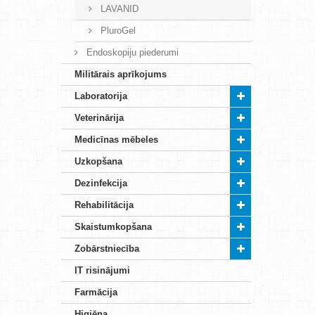
LAVANID
PluroGel
Endoskopiju piederumi
Militārais aprīkojums
Laboratorija
Veterinārija
Medicīnas mēbeles
Uzkopšana
Dezinfekcija
Rehabilitācija
Skaistumkopšana
Zobārstniecība
IT risinājumi
Farmācija
Higiēna