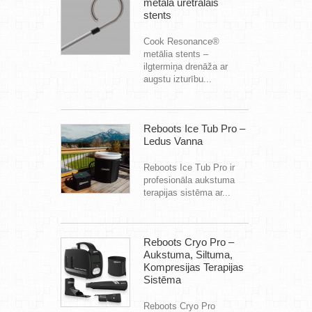
metāla uretrālais
stents
Cook Resonance®
metālia stents –
ilgtermiņa drenāža ar
augstu izturību...
Reboots Ice Tub Pro –
Ledus Vanna
Reboots Ice Tub Pro ir
profesionāla aukstuma
terapijas sistēma ar...
Reboots Cryo Pro –
Aukstuma, Siltuma,
Kompresijas Terapijas
Sistēma
Reboots Cryo Pro