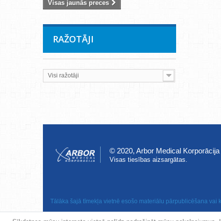
Visas jaunās preces
RAŽOTĀJI
Visi ražotāji
© 2020, Arbor Medical Korporācija
Visas tiesības aizsargātas.
Tālāka šajā tīmekļa vietnē esošo materiālu pārpublicēšana vai