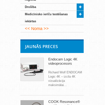
Drošība
Medicīnisko ierīču testēšanas
iekārtas
Noma
JAUNĀS PRECES
Endocam Logic 4K
videoprocesors
Richard Wolf ENDOCAM
Logic 4K – izcila 4K
vizualizācija
maksimālai...
COOK Resonance®