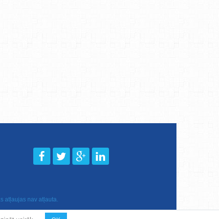
 atļaujas nav atļauta.