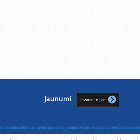
Jaunumi
 komerciāla izmantošana bez īpašas uzņēmuma Arbor Medical Korporācija rakstiskas