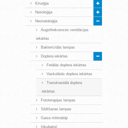
Ķirurģija
Neiroloģija
Neonataloģija
Augstfrekvences ventilācijas
iekārtas
Baktericīdās lampas
Doplera iekārtas
Fetālās doplera iekārtas
Vaskulārās doplera iekārtas
Transkraniālā doplera
iekārtas
Fototerapijas lampas
Sildīšanas lampas
Gaisa mitrinātāji
Inkubatori