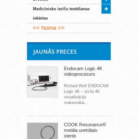
Medicīnisko ierīču testēšanas
iekārtas
Noma
JAUNĀS PRECES
Endocam Logic 4K
videoprocesors
Richard Wolf ENDOCAM
Logic 4K – izcila 4K
vizualizācija
maksimālai...
COOK Resonance®
metāla uretrālais
stents