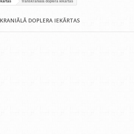
ekārtas
Transkraniālā doplera iekārtas
KRANIĀLĀ DOPLERA IEKĀRTAS