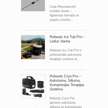
Cook Resonance®
metālia stents –
ilgtermiņa drenāža ar
augstu izturību...
Reboots Ice Tub Pro –
Ledus Vanna
Reboots Ice Tub Pro ir
profesionāla aukstuma
terapijas sistēma ar...
Reboots Cryo Pro –
Aukstuma, Siltuma,
Kompresijas Terapijas
Sistēma
Reboots Cryo Pro
apvieno aukstuma,
siltuma un kompresijas