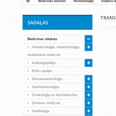
Medicīnas iekārtas
Neonataloģija
Doplera i
TRANS
SADAĻAS
Medicīnas iekārtas
Anestezioloģija, reanimatoloģija,
neatliekamā medicīna
Audiologopēdija
Brūču aprūpe
Dermatoveneroloģija
Gastroenteroloģija
Ginekoloģija un dzemdniecība
Ģimenes medicīna
Kardioloģija