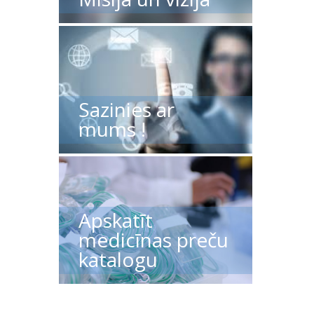
Sazinies ar
mums !
Apskatīt
medicīnas preču
katalogu