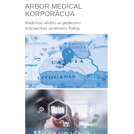
ARBOR MEDICAL
KORPORĀCIJA
Medicīnas iekārtu un piederumu
tirdzniecības uzņēmums Baltijā
Misija un vīzija