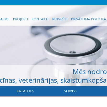
 MUMS
PROJEKTI
KONTAKTI
REKVIZĪTI
PRIVĀTUMA POLITIKA
Mēs nodr
īnas, veterinārijas, skaistumkopš
KATALOGS
​SERVISS