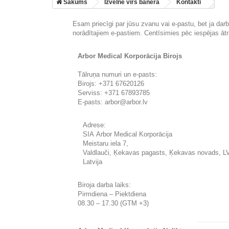
Sākums
Izvēlne virs banera
Kontakti
Esam priecīgi par jūsu zvanu vai e-pastu, bet ja da
norādītajiem e-pastiem. Centīsimies pēc iespējas ātrā
Arbor Medical Korporācija Birojs
Tālruņa numuri un e-pasts:
Birojs: +371 67620126
Serviss: +371 67893785
E-pasts:
arbor@arbor.lv
Adrese:
SIA Arbor Medical Korporācija
Meistaru iela 7,
Valdlauči, Ķekavas pagasts, Ķekavas novads, L
Latvija
Biroja darba laiks:
Pirmdiena – Piektdiena
08.30 – 17.30 (GTM +3)