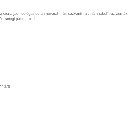
rba diena jau noslēgusies un nevarat mūs sazvanīt, aicinām rakstīt uz zemāk
k sniegt jums atbildi.
V-1076