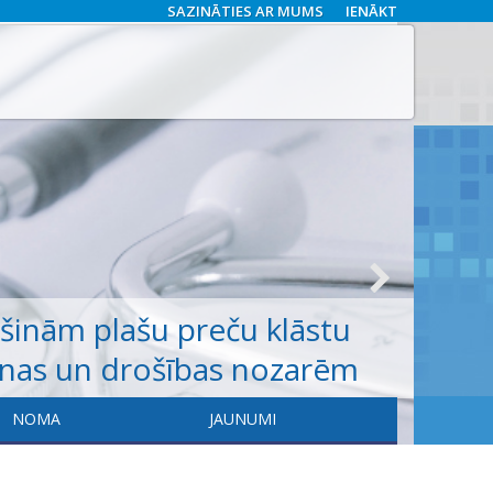
SAZINĀTIES AR MUMS
IENĀKT
ošinām
plašu
preču klāstu
anas un drošības nozarēm
NOMA
JAUNUMI