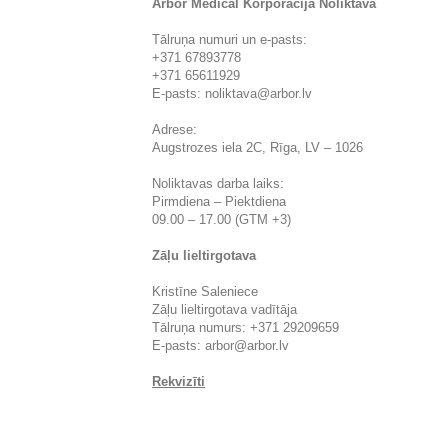
Arbor Medical Korporācija Noliktava
Tālruņa numuri un e-pasts:
+371 67893778
+371 65611929
E-pasts:
noliktava@arbor.lv
Adrese:
Augstrozes iela 2C, Rīga, LV – 1026
Noliktavas darba laiks:
Pirmdiena – Piektdiena
09.00 – 17.00 (GTM +3)
Zāļu lieltirgotava
Kristīne Saleniece
Zāļu lieltirgotava vadītāja
Tālruņa numurs: +371 29209659
E-pasts:
arbor@arbor.lv
Rekvizīti