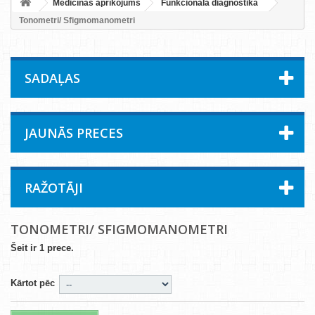
Medicīnas aprīkojums
Funkcionālā diagnostika
Tonometri/ Sfigmomanometri
SADAĻAS
JAUNĀS PRECES
RAŽOTĀJI
TONOMETRI/ SFIGMOMANOMETRI
Šeit ir 1 prece.
Kārtot pēc