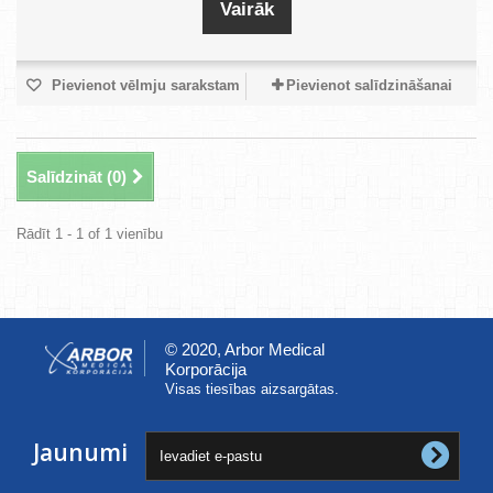
Vairāk
Pievienot vēlmju sarakstam
Pievienot salīdzināšanai
Salīdzināt (
0
)
Rādīt 1 - 1 of 1 vienību
© 2020, Arbor Medical
Korporācija
Visas tiesības aizsargātas.
Jaunumi