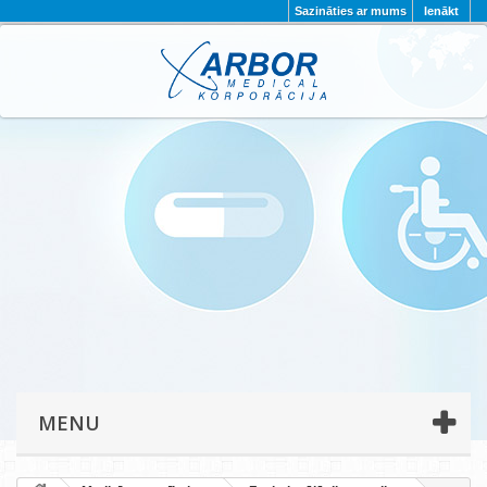
Sazināties ar mums
Ienākt
AKTUALITĀTES
PAR MUMS
PROJEKTI
KONTAKTI
REKVIZĪTI
PRIVĀTUMA POLITIKA
MENU