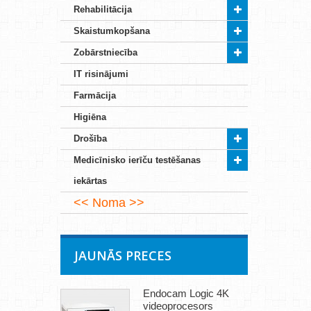
Rehabilitācija
Skaistumkopšana
Zobārstniecība
IT risinājumi
Farmācija
Higiēna
Drošība
Medicīnisko ierīču testēšanas
iekārtas
Noma
JAUNĀS PRECES
Endocam Logic 4K
videoprocesors