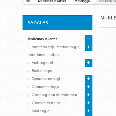
Medicīnas iekārtas
Radioloģija
Nukleārā di
NUKLE
SADAĻAS
Medicīnas iekārtas
Anestezioloģija, reanimatoloģija,
neatliekamā medicīna
Audiologopēdija
Brūču aprūpe
Dermatoveneroloģija
Gastroenteroloģija
Ginekoloģija un dzemdniecība
Ģimenes medicīna
Kardioloģija