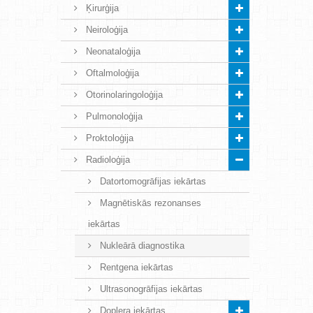
Ķirurģija
Neiroloģija
Neonataloģija
Oftalmoloģija
Otorinolaringoloģija
Pulmonoloģija
Proktoloģija
Radioloģija
Datortomogrāfijas iekārtas
Magnētiskās rezonanses
iekārtas
Nukleārā diagnostika
Rentgena iekārtas
Ultrasonogrāfijas iekārtas
Doplera iekārtas