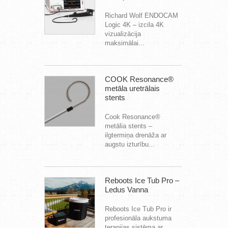
Richard Wolf ENDOCAM
Logic 4K – izcila 4K
vizualizācija
maksimālai...
COOK Resonance®
metāla uretrālais
stents
Cook Resonance®
metālia stents –
ilgtermiņa drenāža ar
augstu izturību...
Reboots Ice Tub Pro –
Ledus Vanna
Reboots Ice Tub Pro ir
profesionāla aukstuma
terapijas sistēma ar...